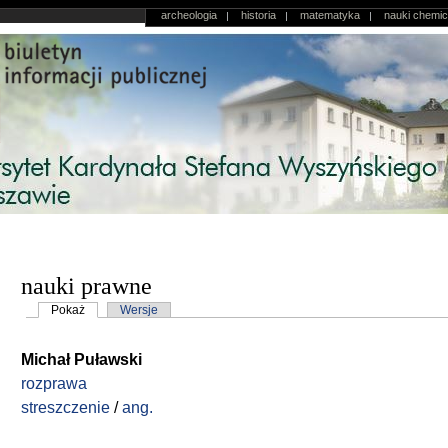
Przejdź do treści
Menu odnośników dodatkowych
archeologia
historia
matematyka
nauki chemi
nauki prawne
Karty podstawowe
Pokaż
(aktywna karta)
Wersje
Michał Puławski
rozprawa
streszczenie
/
ang.