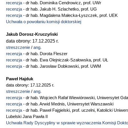
recenzja
- dr hab. Dominika Cendrowicz, prof. UWr
recenzja
- dr hab. Jakub H. Szlachetko, prof. UG
recenzja
- dr hab. Magdalena Małecka-Łyszczek, prof. UEK
Uchwała o powołaniu komisji doktorskiej
Jakub Dorosz-Kruczyński
data obrony: 17.12.2025 r.
streszczenie
/
ang.
recenzja
- dr hab. Dorota Fleszer
recenzja
- dr hab. Ewa Olejniczak-Szałowska, prof. UŁ
recenzja
- dr hab. Jarosław Dobkowski, prof. UWM
Paweł Hajduk
data obrony: 17.12.2025 r.
streszczenie
/
ang.
recenzja
- dr hab. Wojciech Rafał Wiewiórowski, Uniwersytet Gd
recenzja
- dr hab. Arwid Mednis, Uniwersytet Warszawski
recenzja
- dr hab. Paweł Fajgielski, prof. uczelni, Katolicki Uniwer
Lubelski Jana Pawła II
Uchwała Rady Dyscypliny w sprawie wyznaczenia Komisji Dokto