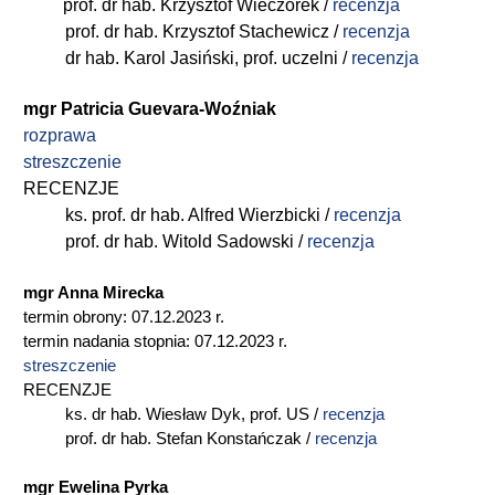
prof. dr hab. Krzysztof Wieczorek /
recenzja
prof. dr hab. Krzysztof Stachewicz /
recenzja
dr hab. Karol Jasiński, prof. uczelni /
recenzja
mgr Patricia Guevara-Woźniak
rozprawa
streszczenie
RECENZJE
ks. prof. dr hab. Alfred Wierzbicki /
recenzja
prof. dr hab. Witold Sadowski /
recenzja
mgr Anna Mirecka
termin obrony: 07.12.2023 r.
termin nadania stopnia: 07.12.2023 r.
streszczenie
RECENZJE
ks. dr hab. Wiesław Dyk, prof. US /
recenzja
prof. dr hab. Stefan Konstańczak /
recenzja
mgr Ewelina Pyrka