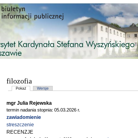
Przejdź do treści
filozofia
Karty podstawowe
Pokaż
(aktywna karta)
Wersje
mgr Julia Rejewska
termin nadania stopnia: 05
.03
.2026 r.
zawiadomienie
streszczenie
RECENZJE