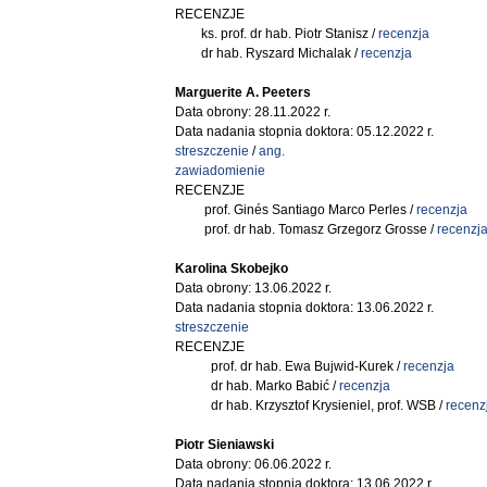
RECENZJE
ks. prof. dr hab. Piotr Stanisz /
recenzja
dr hab. Ryszard Michalak /
recenzja
Marguerite A. Peeters
Data obrony: 28.11.2022 r.
Data nadania stopnia doktora: 05.12.2022 r.
streszczenie
/
ang.
zawiadomienie
RECENZJE
prof. Ginés Santiago Marco Perles /
recenzja
prof. dr hab. Tomasz Grzegorz Grosse /
recenzj
Karolina Skobejko
Data obrony: 13.06.2022 r.
Data nadania stopnia doktora: 13.06.2022 r.
streszczenie
RECENZJE
prof. dr hab. Ewa Bujwid-Kurek /
recenzja
dr hab. Marko Babić /
recenzja
dr hab. Krzysztof Krysieniel, prof. WSB /
recenz
Piotr Sieniawski
Data obrony: 06.06.2022 r.
Data nadania stopnia doktora: 13.06.2022 r.