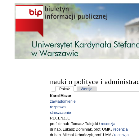
Przejdź do treści
nauki o polityce i administrac
Karty podstawowe
Pokaż
(aktywna karta)
Wersje
Karol Mazur
zawiadomienie
rozprawa
streszczenie
RECENZJE
prof. dr hab. Tomasz Tulejski /
recenzja
dr hab. Łukasz Dominiak, prof. UMK /
recenzja
dr hab. Michał Urbańczyk, prof. UAM /
recenzja