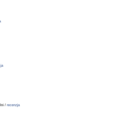
a
ja
ni /
recenzja