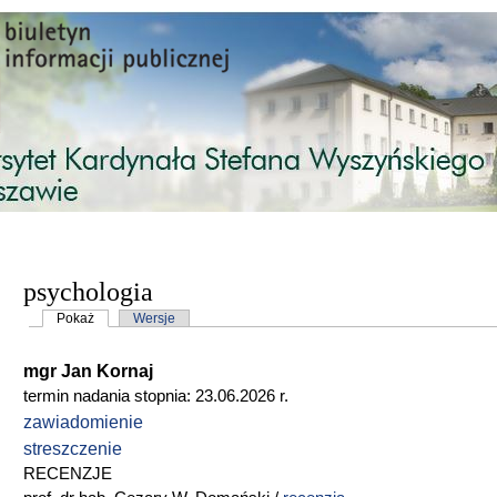
Przejdź do treści
psychologia
Karty podstawowe
Pokaż
(aktywna karta)
Wersje
mgr Jan Kornaj
termin nadania stopnia: 23.06.2026 r.
zawiadomienie
streszczenie
RECENZJE