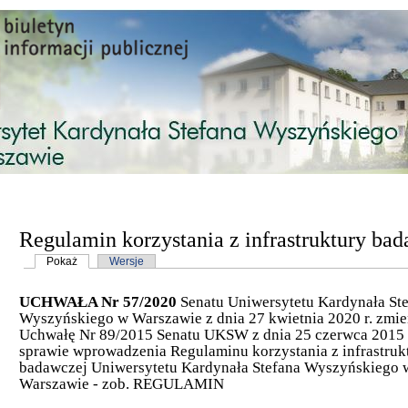
Przejdź do treści
Regulamin korzystania z infrastruktury ba
Karty podstawowe
Pokaż
(aktywna karta)
Wersje
UCHWAŁA Nr 57/2020
Senatu Uniwersytetu Kardynała St
Wyszyńskiego w Warszawie z dnia 27 kwietnia 2020 r. zmie
Uchwałę Nr 89/2015 Senatu UKSW z dnia 25 czerwca 2015 
sprawie wprowadzenia Regulaminu korzystania z infrastruk
badawczej Uniwersytetu Kardynała Stefana Wyszyńskiego 
Warszawie - zob.
REGULAMIN