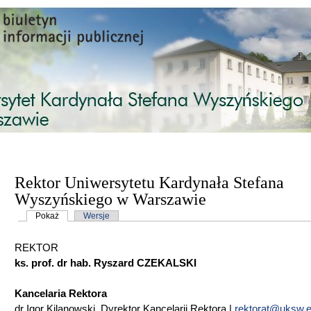
Przejdź do treści
Rektor Uniwersytetu Kardynała Stefana
Wyszyńskiego w Warszawie
Karty podstawowe
Pokaż
(aktywna karta)
Wersje
REKTOR
ks. prof. dr hab. Ryszard CZEKALSKI
Kancelaria Rektora
dr Igor Kilanowski, Dyrektor Kancelarii Rektora |
rektorat@uksw.e