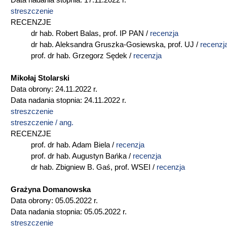
Data nadania stopnia: 17.11.2022 r.
streszczenie
RECENZJE
dr hab. Robert Balas, prof. IP PAN /
r
ecenzja
dr hab. Aleksandra Gruszka-Gosiewska, prof. UJ /
recenzj
prof. dr hab. Grzegorz Sędek /
recenzja
Mikołaj Stolarski
Data obrony: 24.11.2022 r.
Data nadania stopnia: 24.11.2022 r.
streszczenie
streszczenie / ang.
RECENZJE
prof. dr hab. Adam Biela /
recenzja
prof. dr hab. Augustyn Bańka /
recenzja
dr hab. Zbigniew B. Gaś, prof. WSEI /
recenzja
Grażyna Domanowska
Data obrony: 05.05.2022 r.
Data nadania stopnia: 05.05.2022 r.
streszczenie