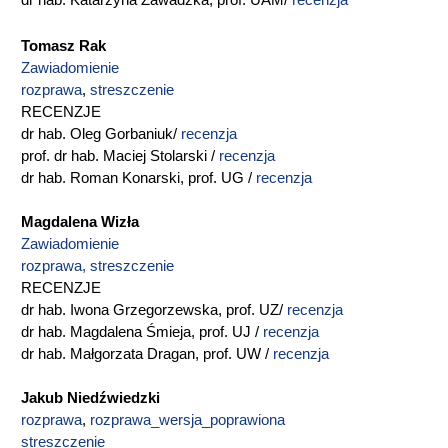
dr hab. Katarzyna Zawadzka, prof. UAM/
recenzja
Tomasz Rak
Zawiadomienie
rozprawa
,
streszczenie
RECENZJE
dr hab. Oleg Gorbaniuk/
recenzja
prof. dr hab. Maciej Stolarski /
recenzja
dr hab. Roman Konarski, prof. UG /
recenzja
Magdalena Wizła
Zawiadomienie
rozprawa, streszczenie
RECENZJE
dr hab. Iwona Grzegorzewska, prof. UZ/
recenzja
dr hab. Magdalena Śmieja, prof. UJ /
recenzja
dr hab. Małgorzata Dragan, prof. UW /
recenzja
Jakub Niedźwiedzki
rozprawa
,
rozprawa_wersja_poprawiona
streszczenie