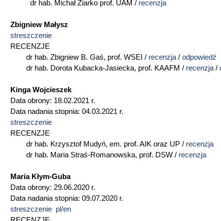
dr hab. Michał Ziarko prof. UAM /
recenzja
Zbigniew Małysz
streszczenie
RECENZJE
dr hab. Zbigniew B. Gaś, prof. WSEI /
recenzja
/
odpowiedź
dr hab. Dorota Kubacka-Jasiecka, prof. KAAFM /
recenzja
/
Kinga Wojcieszek
Data obrony: 18.02.2021 r.
Data nadania stopnia: 04.03.2021 r.
streszczenie
RECENZJE
dr hab. Krzysztof Mudyń, em. prof. AIK oraz UP /
recenzja
dr hab. Maria Straś-Romanowska, prof. DSW /
recenzja
Maria Kłym-Guba
Data obrony: 29.06.2020 r.
Data nadania stopnia: 09.07.2020 r.
streszczenie pl/en
RECENZJE