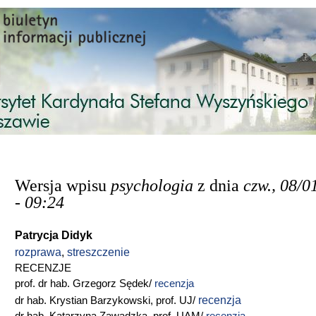
Przejdź do treści
Wersja wpisu
psychologia
z dnia
czw., 08/0
- 09:24
Patrycja Didyk
rozprawa
,
streszczenie
RECENZJE
prof. dr hab. Grzegorz Sędek/
recenzja
recenzja
dr hab. Krystian Barzykowski, prof. UJ/