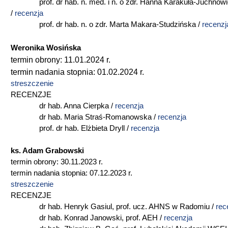
prof. dr hab. n. med. i n. o zdr. Hanna Karakuła-Juchnow
/
recenzja
prof. dr hab. n. o zdr. Marta Makara-Studzińska /
recenzj
Weronika Wosińska
termin obrony: 11.01.2024 r.
termin nadania stopnia: 01.02.2024 r.
streszczenie
RECENZJE
dr hab. Anna Cierpka /
recenzja
dr hab. Maria Straś-Romanowska /
recenzja
prof. dr hab. Elżbieta Dryll /
recenzja
ks. Adam Grabowski
termin obrony: 30.11.2023 r.
termin nadania stopnia: 07.12.2023 r.
streszczenie
RECENZJE
dr hab. Henryk Gasiul, prof. ucz. AHNS w Radomiu /
rec
dr hab. Konrad Janowski, prof. AEH /
recenzja