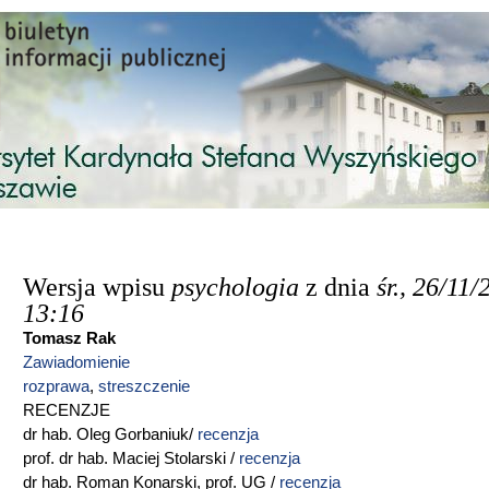
Przejdź do treści
Wersja wpisu
psychologia
z dnia
śr., 26/11/
13:16
Tomasz Rak
Zawiadomienie
rozprawa
,
streszczenie
RECENZJE
dr hab. Oleg Gorbaniuk/
recenzja
prof. dr hab. Maciej Stolarski /
recenzja
dr hab. Roman Konarski, prof. UG /
recenzja