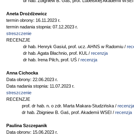
dr hab. Zbigniew B. Gaś, prof. Lubelskiej Akademii WSEI
Aneta Drożdżewicz
termin obrony: 16.11.2023 r.
termin nadania stopnia: 07.12.2023 r.
streszczenie
RECENZJE
dr hab. Henryk Gasiul, prof. ucz. AHNS w Radomiu /
rec
dr hab. Agata Błachnio, prof. KUL /
recenzja
dr hab. Irena Pilch, prof. UŚ /
recenzja
Anna Cichocka
Data obrony: 22.06.2023 r.
Data nadania stopnia: 11.07.2023 r.
streszczenie
RECENZJE
prof. dr hab. n. o zdr. Marta Makara-Studzińska /
recenzj
dr hab. Zbigniew B. Gaś, prof. Akademii WSEI /
recenzja
Paulina Szczepanik
Data obrony: 15.06.2023 r.