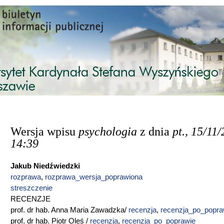
Przejdź do treści
Wersja wpisu
psychologia
z dnia
pt., 15/11/
14:39
Jakub Niedźwiedzki
rozprawa
,
rozprawa_wersja_poprawiona
streszczenie
RECENZJE
prof. dr hab. Anna Maria Zawadzka/
recenzja
,
recenzja_po_popra
prof. dr hab. Piotr Oleś /
recenzja
,
recenzja_po_poprawie