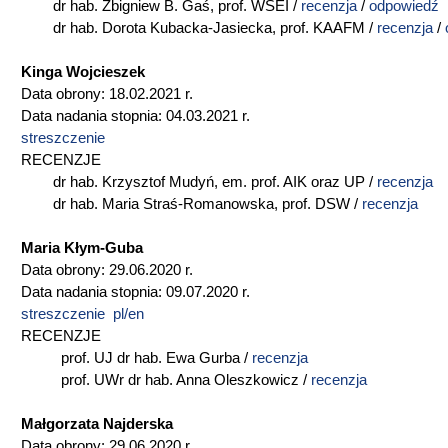
dr hab. Zbigniew B. Gaś, prof. WSEI /
recenzja
/
odpowiedź
dr hab. Dorota Kubacka-Jasiecka, prof. KAAFM /
recenzja
/
Kinga Wojcieszek
Data obrony: 18.02.2021 r.
Data nadania stopnia: 04.03.2021 r.
streszczenie
RECENZJE
dr hab. Krzysztof Mudyń, em. prof. AIK oraz UP /
recenzja
dr hab. Maria Straś-Romanowska, prof. DSW /
recenzja
Maria Kłym-Guba
Data obrony: 29.06.2020 r.
Data nadania stopnia: 09.07.2020 r.
streszczenie pl/en
RECENZJE
prof. UJ dr hab. Ewa Gurba /
recenzja
prof. UWr dr hab. Anna Oleszkowicz /
recenzja
Małgorzata Najderska
Data obrony: 29.06.2020 r.