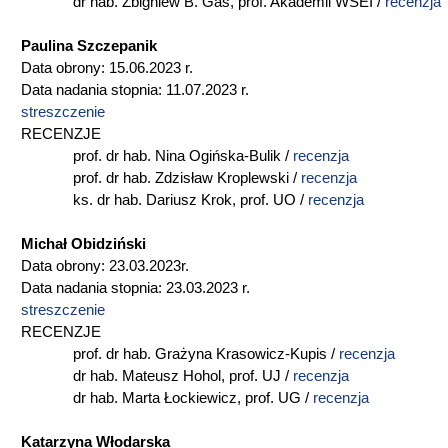
dr hab. Zbigniew B. Gaś, prof. Akademii WSEI /
recenzja
Paulina Szczepanik
Data obrony: 15.06.2023 r.
Data nadania stopnia: 11.07.2023 r.
streszczenie
RECENZJE
prof. dr hab. Nina Ogińska-Bulik /
recenzja
prof. dr hab. Zdzisław Kroplewski /
recenzja
ks. dr hab. Dariusz Krok, prof. UO /
recenzja
Michał Obidziński
Data obrony: 23.03.2023r.
Data nadania stopnia: 23.03.2023 r.
streszczenie
RECENZJE
prof. dr hab. Grażyna Krasowicz-Kupis /
recenzja
dr hab. Mateusz Hohol, prof. UJ /
recenzja
dr hab. Marta Łockiewicz, prof. UG /
recenzja
Katarzyna Włodarska