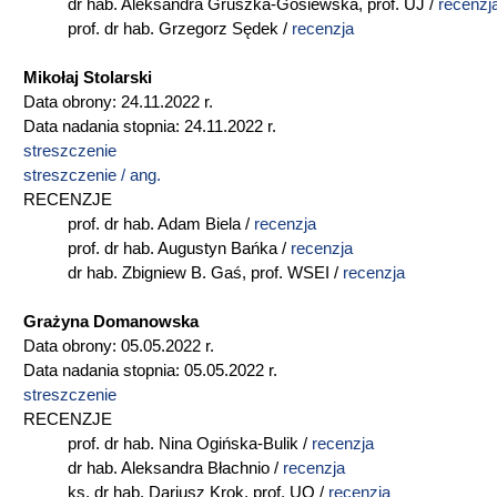
dr hab. Aleksandra Gruszka-Gosiewska, prof. UJ /
recenzj
prof. dr hab. Grzegorz Sędek /
recenzja
Mikołaj Stolarski
Data obrony: 24.11.2022 r.
Data nadania stopnia: 24.11.2022 r.
streszczenie
streszczenie / ang.
RECENZJE
prof. dr hab. Adam Biela /
recenzja
prof. dr hab. Augustyn Bańka /
recenzja
dr hab. Zbigniew B. Gaś, prof. WSEI /
recenzja
Grażyna Domanowska
Data obrony: 05.05.2022 r.
Data nadania stopnia: 05.05.2022 r.
streszczenie
RECENZJE
prof. dr hab. Nina Ogińska-Bulik /
recenzja
dr hab. Aleksandra Błachnio /
recenzja
ks. dr hab. Dariusz Krok, prof. UO /
recenzja