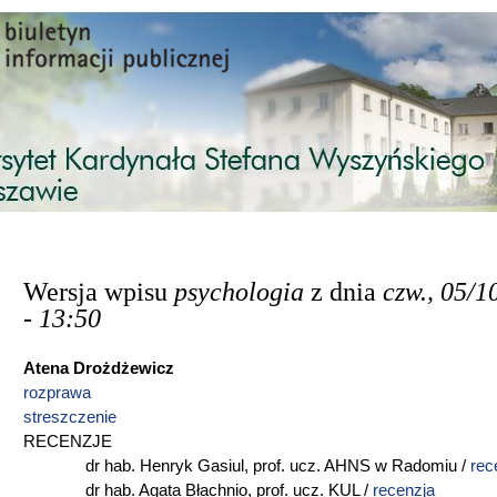
Przejdź do treści
Wersja wpisu
psychologia
z dnia
czw., 05/1
- 13:50
Atena Drożdżewicz
rozprawa
streszczenie
RECENZJE
dr hab. Henryk Gasiul, prof. ucz. AHNS w Radomiu /
rec
dr hab. Agata Błachnio, prof. ucz. KUL /
recenzja