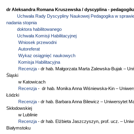
dr Aleksandra Romana Kruszewska / dyscyplina - pedagogik
Uchwała Rady Dyscypliny Naukowej Pedagogika w spraw
nadania stopnia
doktora habilitowanego
Uchwała Komisji Habilitacyjnej
Wniosek przewodni
Autoreferat
Wykaz osiągnięć naukowych
Komisja Habilitacyjna
Recenzja
- dr hab. Małgorzata Marta Zalewska-Bujak – Uni
Śląski
w Katowicach
Recenzja
- dr hab. Monika Anna Wiśniewska-Kin – Uniwer
Łódzki
Recenzja
- dr hab. Barbara Anna Bilewicz – Uniwersytet Mar
Skłodowskiej
w Lublinie
Recenzja
- dr hab. Elżbieta Jaszczyszyn, prof. ucz. – Uniw
Białymstoku