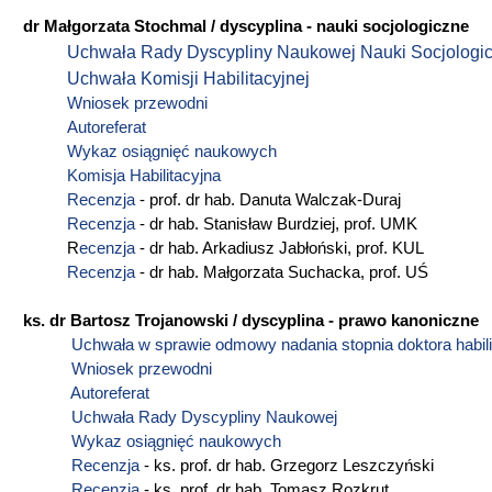
dr Małgorzata Stochmal / dyscyplina - nauki socjologiczne
Uchwała Rady Dyscypliny Naukowej Nauki Socjologi
Uchwała Komisji Habilitacyjnej
Wniosek przewodni
Autoreferat
Wykaz osiągnięć naukowych
Komisja Habilitacyjna
Recenzja
- prof. dr hab. Danuta Walczak-Duraj
Recenzja
- dr hab. Stanisław Burdziej, prof. UMK
R
ecenzja
- dr hab. Arkadiusz Jabłoński, prof. KUL
Recenzja
- dr hab. Małgorzata Suchacka, prof. UŚ
ks. dr Bartosz Trojanowski / dyscyplina - prawo kanoniczne
Uchwała w sprawie odmowy nadania stopnia doktora habil
Wniosek przewodni
Autoreferat
Uchwała Rady Dyscypliny Naukowej
Wykaz osiągnięć naukowych
Recenzja
- ks. prof. dr hab. Grzegorz Leszczyński
Recenzja
- ks. prof. dr hab. Tomasz Rozkrut