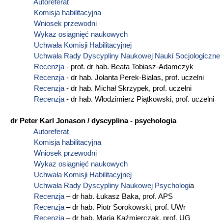
Autoreferat
Komisja habilitacyjna
Wniosek przewodni
Wykaz osiągnięć naukowych
Uchwała Komisji Habilitacyjnej
Uchwała Rady Dyscypliny Naukowej Nauki Socjologiczne
Recenzja
- prof. dr hab. Beata Tobiasz-Adamczyk
Recenzja
- dr hab. Jolanta Perek-Białas, prof. uczelni
Recenzja
- dr hab. Michał Skrzypek, prof. uczelni
Recenzja
- dr hab. Włodzimierz Piątkowski, prof. uczelni
dr Peter Karl Jonason / dyscyplina - psychologia
Autoreferat
Komisja habilitacyjna
Wniosek przewodni
Wykaz osiągnięć naukowych
Uchwała Komisji Habilitacyjnej
Uchwała Rady Dyscypliny Naukowej Psychologi
a
Recenzja
– dr hab. Łukasz Baka, prof. APS
Recenzja
– dr hab. Piotr Sorokowski, prof. UWr
Recenzja
– dr hab. Maria Kaźmierczak, prof. UG