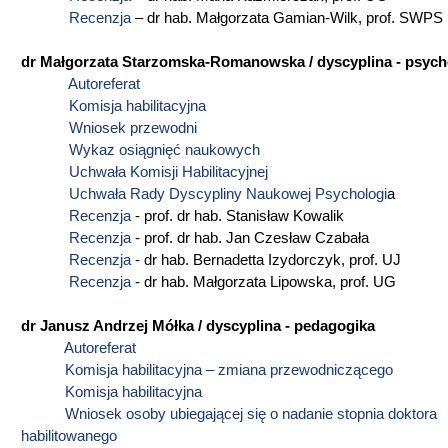
Recenzja
– dr hab. Małgorzata Gamian-Wilk, prof. SWPS
dr Małgorzata Starzomska-Romanowska / dyscyplina - psych
Autoreferat
Komisja habilitacyjna
Wniosek przewodni
Wykaz osiągnięć naukowych
Uchwała Komisji Habilitacyjnej
Uchwała Rady Dyscypliny Naukowej Psychologi
a
Recenzja
- prof. dr hab. Stanisław Kowalik
Recenzja
- prof. dr hab. Jan Czesław Czabała
Recenzja
- dr hab. Bernadetta Izydorczyk, prof. UJ
Recenzja
- dr hab. Małgorzata Lipowska, prof. UG
dr Janusz Andrzej Mółka / dyscyplina - pedagogika
Autoreferat
Komisja habilitacyjna – zmiana przewodniczącego
Komisja habilitacyjna
Wniosek osoby ubiegającej się o nadanie stopnia doktora
habilitowanego