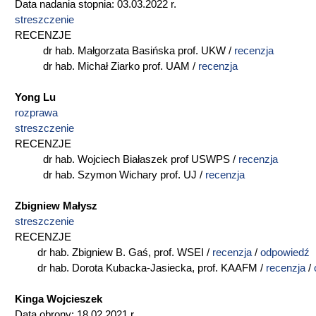
Data nadania stopnia: 03.03.2022 r.
streszczenie
RECENZJE
dr hab. Małgorzata Basińska prof. UKW /
recenzja
dr hab. Michał Ziarko prof. UAM /
recenzja
Yong Lu
rozprawa
streszczenie
RECENZJE
dr hab. Wojciech Białaszek prof USWPS /
recenzja
dr hab. Szymon Wichary prof. UJ /
recenzja
Zbigniew Małysz
streszczenie
RECENZJE
dr hab. Zbigniew B. Gaś, prof. WSEI /
recenzja
/
odpowiedź
dr hab. Dorota Kubacka-Jasiecka, prof. KAAFM /
recenzja
/
Kinga Wojcieszek
Data obrony: 18.02.2021 r.