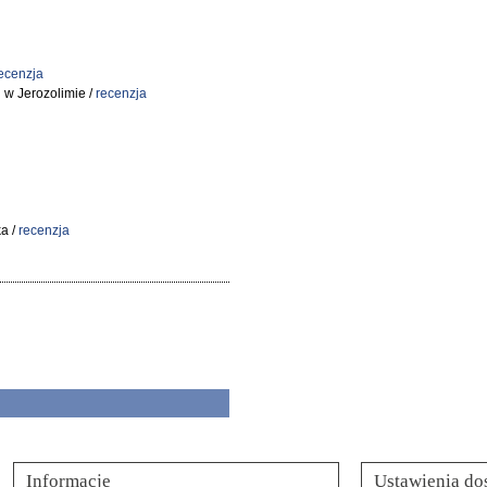
ecenzja
 w Jerozolimie /
recenzja
a /
recenzja
Informacje
Ustawienia do