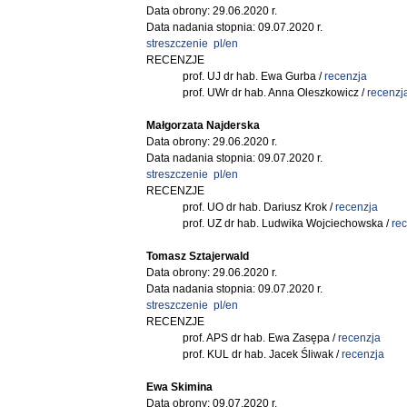
Data obrony: 29.06.2020 r.
Data nadania stopnia: 09.07.2020 r.
streszczenie pl/en
RECENZJE
prof. UJ dr hab. Ewa Gurba /
recenzja
prof. UWr dr hab. Anna Oleszkowicz /
recenzj
Małgorzata Najderska
Data obrony: 29.06.2020 r.
Data nadania stopnia: 09.07.2020 r.
streszczenie pl/en
RECENZJE
prof. UO dr hab. Dariusz Krok /
recenzja
prof. UZ dr hab. Ludwika Wojciechowska /
re
Tomasz Sztajerwald
Data obrony: 29.06.2020 r.
Data nadania stopnia: 09.07.2020 r.
streszczenie pl/en
RECENZJE
prof. APS dr hab. Ewa Zasępa /
recenzja
prof. KUL dr hab. Jacek Śliwak /
recenzja
Ewa Skimina
Data obrony: 09.07.2020 r.