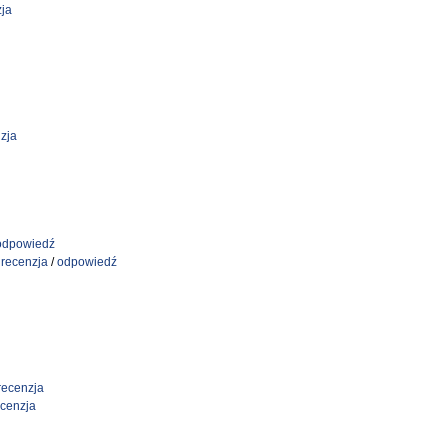
ja
zja
odpowiedź
/
recenzja
/
odpowiedź
recenzja
ecenzja