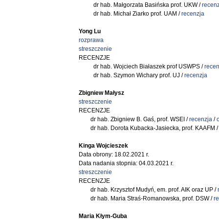
dr hab. Małgorzata Basińska prof. UKW /
recenz
dr hab. Michał Ziarko prof. UAM /
recenzja
Yong Lu
rozprawa
streszczenie
RECENZJE
dr hab. Wojciech Białaszek prof USWPS /
recen
dr hab. Szymon Wichary prof. UJ /
recenzja
Zbigniew Małysz
streszczenie
RECENZJE
dr hab. Zbigniew B. Gaś, prof. WSEI /
recenzja
/
dr hab. Dorota Kubacka-Jasiecka, prof. KAAFM 
Kinga Wojcieszek
Data obrony: 18.02.2021 r.
Data nadania stopnia: 04.03.2021 r.
streszczenie
RECENZJE
dr hab. Krzysztof Mudyń, em. prof. AIK oraz UP /
dr hab. Maria Straś-Romanowska, prof. DSW /
r
Maria Kłym-Guba