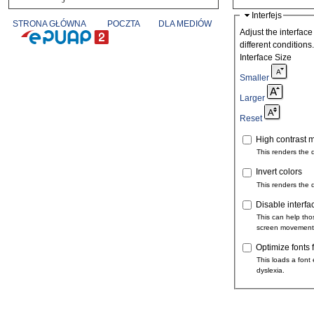
Interfejs
STRONA GŁÓWNA
POCZTA
DLA MEDIÓW
Adjust the interface
different conditions.
Interface Size
Smaller
Larger
Reset
High contrast 
This renders the 
Invert colors
This renders the 
Disable interfa
This can help tho
screen movement
Optimize fonts 
This loads a font 
dyslexia.