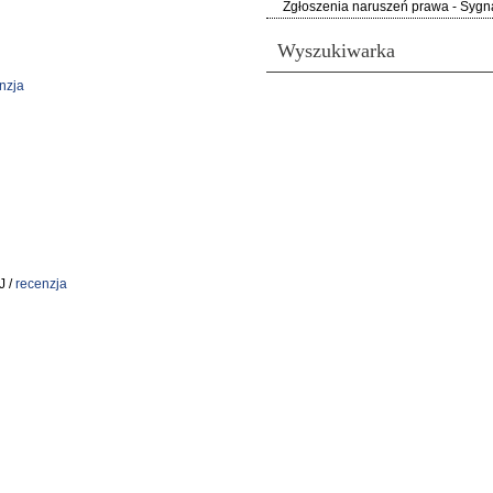
Zgłoszenia naruszeń prawa - Sygna
Wyszukiwarka
nzja
J /
recenzja