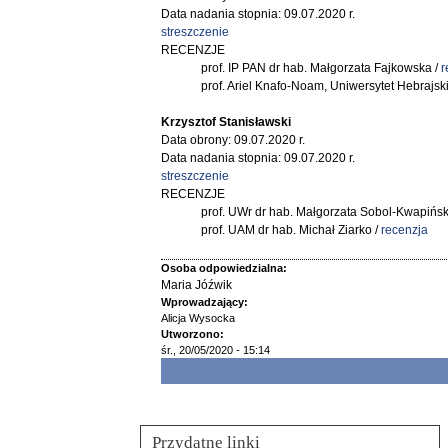
Data nadania stopnia: 09.07.2020 r.
streszczenie
RECENZJE
prof. IP PAN dr hab. Małgorzata Fajkowska /
r
prof. Ariel Knafo-Noam, Uniwersytet Hebrajski
Krzysztof Stanisławski
Data obrony: 09.07.2020 r.
Data nadania stopnia: 09.07.2020 r.
streszczenie
RECENZJE
prof. UWr dr hab. Małgorzata Sobol-Kwapińsk
prof. UAM dr hab. Michał Ziarko /
recenzja
Osoba odpowiedzialna:
Maria Jóźwik
Wprowadzający:
Alicja Wysocka
Utworzono:
śr., 20/05/2020 - 15:14
Przydatne linki