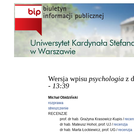
Przejdź do treści
Wersja wpisu
psychologia
z 
- 13:39
Michał Obidziński
rozprawa
streszczenie
RECENZJE
prof. dr hab. Grażyna Krasowicz-Kupis /
recen
dr hab. Mateusz Hohol, prof. UJ /
recenzja
dr hab. Marta Łockiewicz, prof. UG /
recenzja