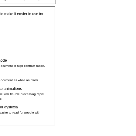
 to make it easier to use for
mode
document in high contrast mode.
document as white on black
ce animations
se with trouble processing rapid
s.
for dyslexia
easier to read for people with