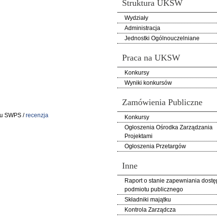
Struktura UKSW
Wydziały
Administracja
Jednostki Ogólnouczelniane
Praca na UKSW
Konkursy
Wyniki konkursów
Zamówienia Publiczne
tu SWPS /
recenzja
Konkursy
Ogłoszenia Ośrodka Zarządzania
Projektami
Ogłoszenia Przetargów
Inne
Raport o stanie zapewniania dostę
podmiotu publicznego
Składniki majątku
Kontrola Zarządcza