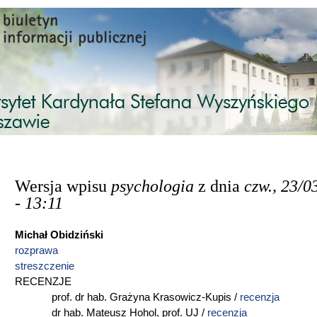
Przejdź do treści
Wersja wpisu
psychologia
z dnia
czw., 23/0
- 13:11
Michał Obidziński
rozprawa
streszczenie
RECENZJE
prof. dr hab. Grażyna Krasowicz-Kupis /
recenzja
dr hab. Mateusz Hohol, prof. UJ /
recenzja