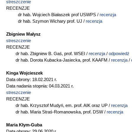
streszczenie
RECENZJE
dr hab. Wojciech Białaszek prof USWPS /
recenzja
dr hab. Szymon Wichary prof. UJ /
recenzja
Zbigniew Małysz
streszczenie
RECENZJE
dr hab. Zbigniew B. Gaś, prof. WSEI /
recenzja
/
odpowiedź
dr hab. Dorota Kubacka-Jasiecka, prof. KAAFM /
recenzja
/
Kinga Wojcieszek
Data obrony: 18.02.2021 r.
Data nadania stopnia: 04.03.2021 r.
streszczenie
RECENZJE
dr hab. Krzysztof Mudyń, em. prof. AIK oraz UP /
recenzja
dr hab. Maria Straś-Romanowska, prof. DSW /
recenzja
Maria Kłym-Guba
Data obrony: 29.06.2020 r.