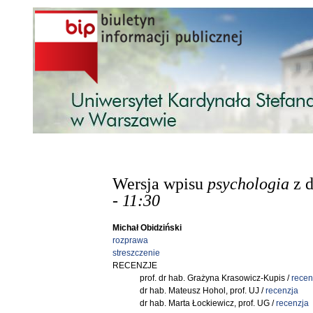
Przejdź do treści
Wersja wpisu
psychologia
z 
- 11:30
Michał Obidziński
rozprawa
streszczenie
RECENZJE
prof. dr hab. Grażyna Krasowicz-Kupis /
recen
dr hab. Mateusz Hohol, prof. UJ /
recenzja
dr hab. Marta Łockiewicz, prof. UG /
recenzja