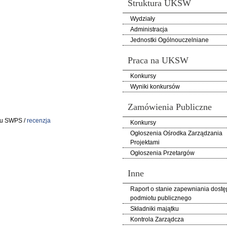
Struktura UKSW
Wydziały
Administracja
Jednostki Ogólnouczelniane
Praca na UKSW
Konkursy
Wyniki konkursów
Zamówienia Publiczne
tu SWPS /
recenzja
Konkursy
Ogłoszenia Ośrodka Zarządzania
Projektami
Ogłoszenia Przetargów
Inne
Raport o stanie zapewniania dostę
podmiotu publicznego
Składniki majątku
Kontrola Zarządcza