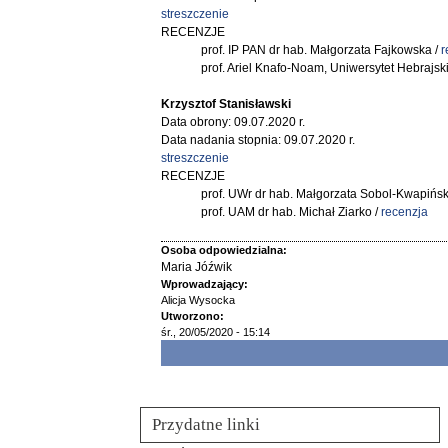
streszczenie
RECENZJE
prof. IP PAN dr hab. Małgorzata Fajkowska /
r
prof. Ariel Knafo-Noam, Uniwersytet Hebrajski
Krzysztof Stanisławski
Data obrony: 09.07.2020 r.
Data nadania stopnia: 09.07.2020 r.
streszczenie
RECENZJE
prof. UWr dr hab. Małgorzata Sobol-Kwapińsk
prof. UAM dr hab. Michał Ziarko /
recenzja
Osoba odpowiedzialna:
Maria Jóźwik
Wprowadzający:
Alicja Wysocka
Utworzono:
śr., 20/05/2020 - 15:14
Przydatne linki