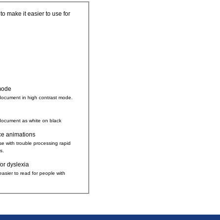
 to make it easier to use for
mode
document in high contrast mode.
document as white on black
ce animations
se with trouble processing rapid
s.
for dyslexia
easier to read for people with