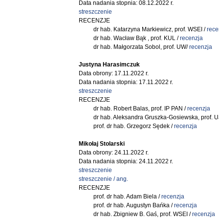
Data nadania stopnia: 08.12.2022 r.
streszczenie
RECENZJE
dr hab. Katarzyna Markiewicz, prof. WSEI /
rece
dr hab. Wacław Bąk , prof. KUL /
recenzja
dr hab. Małgorzata Sobol, prof. UW/
recenzja
Justyna Harasimczuk
Data obrony: 17.11.2022 r.
Data nadania stopnia: 17.11.2022 r.
streszczenie
RECENZJE
dr hab. Robert Balas, prof. IP PAN /
r
ecenzja
dr hab. Aleksandra Gruszka-Gosiewska, prof. U
prof. dr hab. Grzegorz Sędek /
recenzja
Mikołaj Stolarski
Data obrony: 24.11.2022 r.
Data nadania stopnia: 24.11.2022 r.
streszczenie
streszczenie / ang.
RECENZJE
prof. dr hab. Adam Biela /
recenzja
prof. dr hab. Augustyn Bańka /
recenzja
dr hab. Zbigniew B. Gaś, prof. WSEI /
recenzja