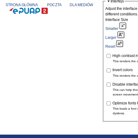
Interfejs
STRONA GŁÓWNA
POCZTA
DLA MEDIÓW
Adjust the interface
different conditions.
Interface Size
Smaller
Larger
Reset
High contrast 
This renders the 
Invert colors
This renders the 
Disable interfa
This can help tho
screen movement
Optimize fonts 
This loads a font 
dyslexia.