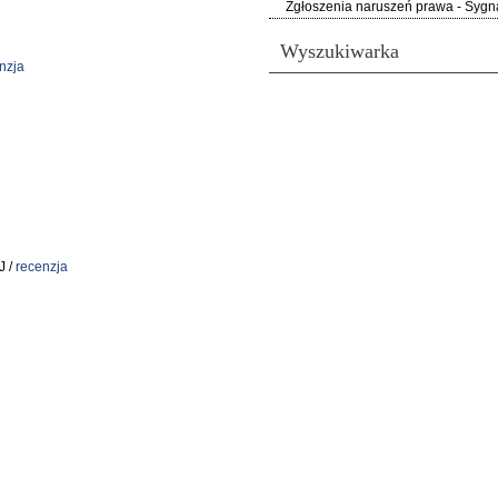
Zgłoszenia naruszeń prawa - Sygna
Wyszukiwarka
nzja
J /
recenzja