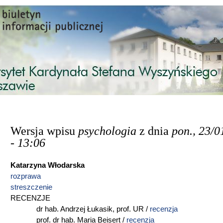
Przejdź do treści
Wersja wpisu
psychologia
z dnia
pon., 23/0
- 13:06
Katarzyna Włodarska
rozprawa
streszczenie
RECENZJE
dr hab. Andrzej Łukasik, prof. UR /
recenzja
prof. dr hab. Maria Beisert /
recenzja