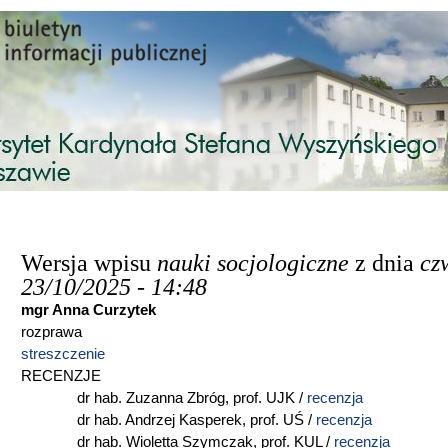
Przejdź do treści
Wersja wpisu
nauki socjologiczne
z dnia
czw
23/10/2025 - 14:48
mgr Anna Curzytek
rozprawa
streszczenie
RECENZJE
dr hab.
Zuzanna Zbróg, prof. UJK /
recenzja
dr hab. Andrzej Kasperek, prof. UŚ /
recenzja
dr hab. Wioletta Szymczak, prof. KUL /
recenzja