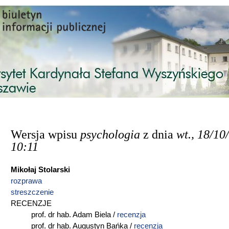
Przejdź do treści
Wersja wpisu
psychologia
z dnia
wt., 18/10
10:11
Mikołaj Stolarski
rozprawa
streszczenie
RECENZJE
prof. dr hab. Adam Biela /
recenzja
prof. dr hab. Augustyn Bańka /
recenzja