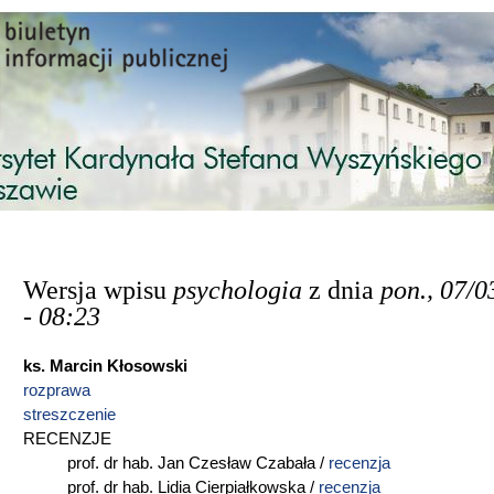
Przejdź do treści
Wersja wpisu
psychologia
z dnia
pon., 07/0
- 08:23
ks. Marcin Kłosowski
rozprawa
streszczenie
RECENZJE
prof. dr hab. Jan Czesław Czabała /
recenzja
prof. dr hab. Lidia Cierpiałkowska /
recenzja