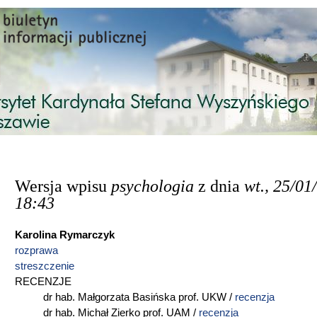
Przejdź do treści
Wersja wpisu
psychologia
z dnia
wt., 25/01
18:43
Karolina Rymarczyk
rozprawa
streszczenie
RECENZJE
dr hab. Małgorzata Basińska prof. UKW /
recenzja
dr hab. Michał Zierko prof. UAM /
recenzja