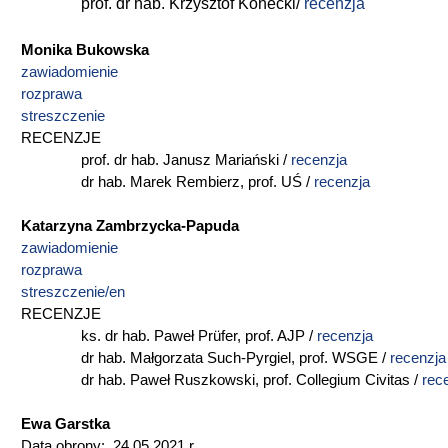
prof. dr hab. Krzysztof Konecki/
recenzja
Monika Bukowska
zawiadomienie
rozprawa
streszczenie
RECENZJE
prof. dr hab. Janusz Mariański /
recenzja
dr hab. Marek Rembierz, prof. UŚ /
recenzja
Katarzyna Zambrzycka-Papuda
zawiadomienie
rozprawa
streszczenie/en
RECENZJE
ks. dr hab. Paweł Prüfer, prof. AJP /
recenzja
dr hab. Małgorzata Such-Pyrgiel, prof. WSGE /
recenzja
dr hab. Paweł Ruszkowski, prof. Collegium Civitas /
rec
Ewa Garstka
Data obrony: 24.05.2021 r.