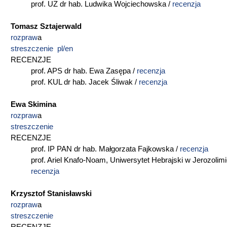
prof. UZ dr hab. Ludwika Wojciechowska /
recenzja
Tomasz Sztajerwald
rozpraw
a
streszczenie pl/en
RECENZJE
prof. APS dr hab. Ewa Zasępa /
recenzja
prof. KUL dr hab. Jacek Śliwak /
recenzja
Ewa Skimina
rozpraw
a
streszczenie
RECENZJE
prof. IP PAN dr hab. Małgorzata Fajkowska /
recenzja
prof. Ariel Knafo-Noam, Uniwersytet Hebrajski w Jerozolimi
recenzja
Krzysztof Stanisławski
rozpraw
a
streszczenie