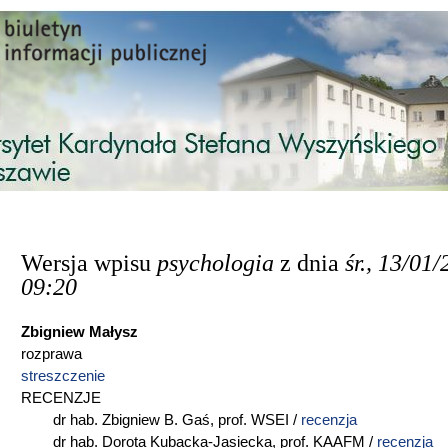
Przejdź do treści
Wersja wpisu
psychologia
z dnia
śr., 13/01/
09:20
Zbigniew Małysz
rozprawa
streszczenie
RECENZJE
dr hab. Zbigniew B. Gaś, prof. WSEI /
recenzja
dr hab. Dorota Kubacka-Jasiecka, prof. KAAFM /
recenzja