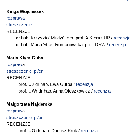
Kinga Wojcieszek
rozprawa
streszczenie
RECENZJE
dr hab. Krzysztof Mudyń, em. prof. AIK oraz UP /
recenzja
dr hab. Maria Straś-Romanowska, prof. DSW /
recenzja
Maria Kłym-Guba
rozpraw
a
streszczenie pl/en
RECENZJE
prof. UJ dr hab. Ewa Gurba /
recenzja
prof. UWr dr hab. Anna Oleszkowicz /
recenzja
Małgorzata Najderska
rozpraw
a
streszczenie pl/en
RECENZJE
prof. UO dr hab. Dariusz Krok /
recenzja