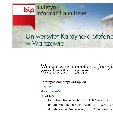
Przejdź do treści
Wersja wpisu
nauki socjolog
07/06/2021 - 08:57
Katarzyna Zambrzycka-Papuda
rozprawa
streszczenie/en
RECENZJE
ks. dr hab. Paweł Prüfer, prof. AJP /
recenzja
dr hab. Małgorzata Such-Pyrgiel, prof. WSGE /
dr hab. Paweł Ruszkowski, prof. Collegium Civit