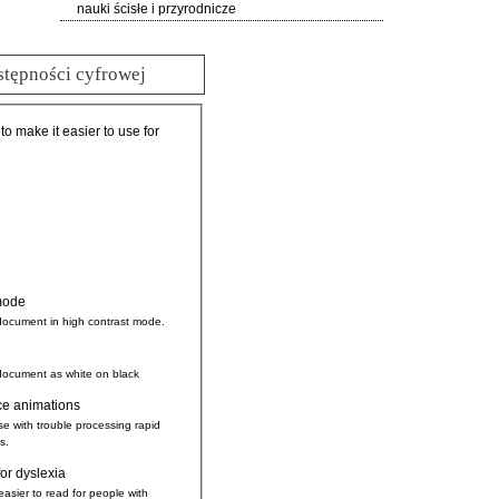
nauki ścisłe i przyrodnicze
stępności cyfrowej
 to make it easier to use for
mode
document in high contrast mode.
document as white on black
ce animations
se with trouble processing rapid
s.
for dyslexia
easier to read for people with