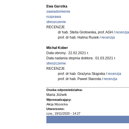
Ewa Garstka
zawiadomienie
rozprawa
streszczenie
RECENZJE
dr hab. Stella Grotowska, prof. AGH /
recenzja
prof. dr hab. Halina Rusek /
recenzja
Michał Kober
Data obrony: 22.02.2021 r.
Data nadania stopnia doktora : 01.03.2021 r.
streszczenie
RECENZJE
prof. dr hab. Grażyna Skąpska /
recenzja
prof. dr hab. Paweł Starosta /
recenzja
Osoba odpowiedzialna:
Maria Jóźwik
Wprowadzający:
Alicja Wysocka
Utworzono:
czw., 19/11/2020 - 14:27