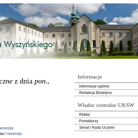
Informacje
iczne
z dnia
pon.,
Informacje ogólne
Redakcja Biuletynu
Władze centralne UKSW
Rektor
Prorektorzy
Senat i Rada Uczelni
recenzja
as /
recenzja