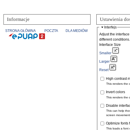
Informacje
Ustawienia do
Interfejs
STRONA GŁÓWNA
POCZTA
DLA MEDIÓW
Adjust the interface
different conditions.
Interface Size
Smaller
Larger
Reset
High contrast 
This renders the 
Invert colors
This renders the 
Disable interfa
This can help tho
screen movement
Optimize fonts 
This loads a font 