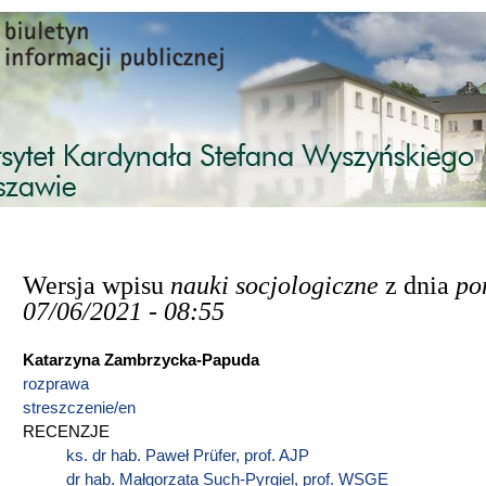
Przejdź do treści
Wersja wpisu
nauki socjologiczne
z dnia
po
07/06/2021 - 08:55
Katarzyna Zambrzycka-Papuda
rozprawa
streszczenie/en
RECENZJE
ks. dr hab. Paweł Prüfer, prof. AJP
dr hab. Małgorzata Such-Pyrgiel, prof. WSGE