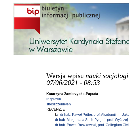
Przejdź do treści
Wersja wpisu
nauki socjolog
07/06/2021 - 08:53
Katarzyna Zambrzycka-Papuda
rozprawa
streszczenie/en
RECENZJE
k
s. dr hab. Paweł Prüfer, prof. Akademii im. Ja
dr hab. Małgorzata Such-Pyrgiel, prof. Wyższe
dr hab. Paweł Ruszkowski, prof. Collegium Civi