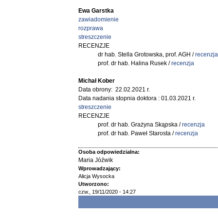
Ewa Garstka
zawiadomienie
rozprawa
streszczenie
RECENZJE
dr hab. Stella Grotowska, prof. AGH /
recenzja
prof. dr hab. Halina Rusek /
recenzja
Michał Kober
Data obrony: 22.02.2021 r.
Data nadania stopnia doktora : 01.03.2021 r.
streszczenie
RECENZJE
prof. dr hab. Grażyna Skąpska /
recenzja
prof. dr hab. Paweł Starosta /
recenzja
Osoba odpowiedzialna:
Maria Jóźwik
Wprowadzający:
Alicja Wysocka
Utworzono:
czw., 19/11/2020 - 14:27