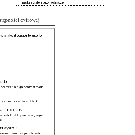
nauki ścisłe i przyrodnicze
stępności cyfrowej
 to make it easier to use for
mode
document in high contrast mode.
document as white on black
ce animations
se with trouble processing rapid
s.
for dyslexia
easier to read for people with