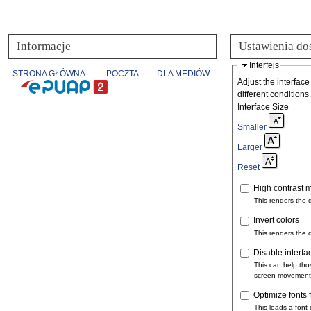
Informacje
Ustawienia do
Interfejs
STRONA GŁÓWNA
POCZTA
DLA MEDIÓW
Adjust the interface
different conditions.
Interface Size
Smaller
Larger
Reset
High contrast 
This renders the 
Invert colors
This renders the 
Disable interfa
This can help tho
screen movement
Optimize fonts 
This loads a font 