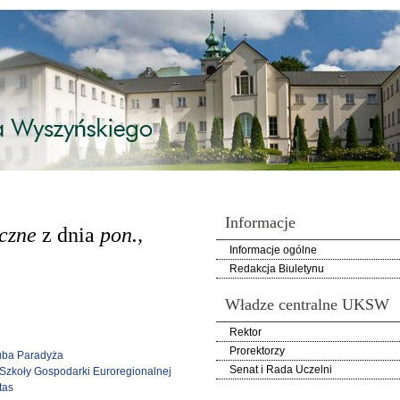
Informacje
iczne
z dnia
pon.,
Informacje ogólne
Redakcja Biuletynu
Władze centralne UKSW
Rektor
Prorektorzy
kuba Paradyża
Senat i Rada Uczelni
j Szkoły Gospodarki Euroregionalnej
tas