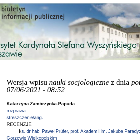
Przejdź do treści
Wersja wpisu
nauki socjologiczne
z dnia
po
07/06/2021 - 08:52
Katarzyna Zambrzycka-Papuda
rozprawa
streszczenie/ang.
RECENZJE
k
s. dr hab. Paweł Prüfer, prof. Akademii im. Jakuba Parad
Gorzowie Wielkopolskim