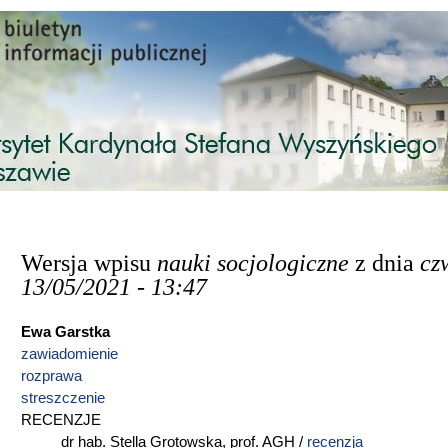
Przejdź do treści
Wersja wpisu
nauki socjologiczne
z dnia
czw
13/05/2021 - 13:47
Ewa Garstka
zawiadomienie
rozprawa
streszczenie
RECENZJE
dr hab. Stella Grotowska, prof. AGH /
recenzja