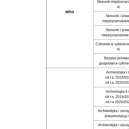
Stosunki międzynaro
st.
WPiA
Stosunki i pra
międzynarodowe I
Stosunki i pra
międzynarodowe I
Człowiek w cyberprze
st.
Bezpieczeństw
gospodarce cyfrowej
Archeologia I s
od r.a. 2019/2
od r.a. 2020/2
Archeologia II s
od r.a. 2019/2
od r.a 2020/20
Archiwistyka i zarz
dokumentacją I 
Archiwistyka i zarz