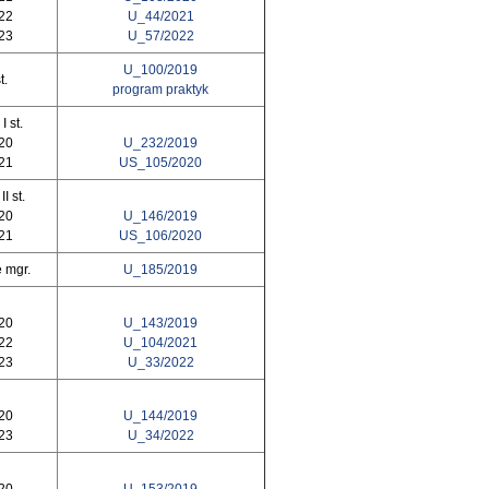
022
U_44/2021
023
U_57/2022
U_100/2019
t.
program praktyk
 st.
020
U_232/2019
021
US_105/2020
I st.
020
U_146/2019
021
US_106/2020
 mgr.
U_185/2019
020
U_143/2019
022
U_104/2021
023
U_33/2022
020
U_144/2019
023
U_34/2022