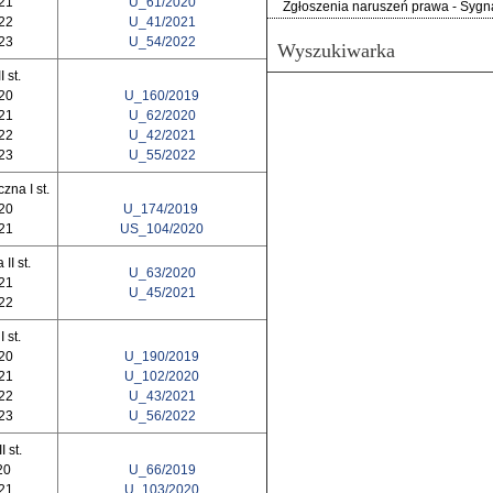
021
U_61/2020
Zgłoszenia naruszeń prawa - Sygna
022
U_41/2021
023
U_54/2022
Wyszukiwarka
 st.
020
U_160/2019
021
U_62/2020
022
U_42/2021
023
U_55/2022
zna I st.
020
U_174/2019
021
US_104/2020
II st.
U_63/2020
021
U_45/2021
022
 st.
020
U_190/2019
021
U_102/2020
022
U_43/2021
023
U_56/2022
I st.
20
U_66/2019
021
U_103/2020