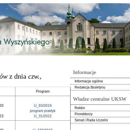
Informacje
iów
z dnia
czw.,
Informacje ogólne
Redakcja Biuletynu
Program
Władze centralne UKSW
020
U_93/2019
Rektor
program praktyk
Prorektorzy
023
U_31/2022
Senat i Rada Uczelni