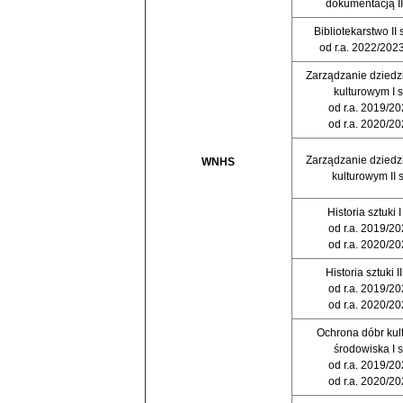
dokumentacją II 
Bibliotekarstwo II s
od r.a. 2022/202
Zarządzanie dzied
kulturowym I s
od r.a. 2019/2
od r.a. 2020/2
Zarządzanie dzied
WNHS
kulturowym II s
Historia sztuki I 
od r.a. 2019/2
od r.a. 2020/2
Historia sztuki II
od r.a. 2019/2
od r.a. 2020/2
Ochrona dóbr kult
środowiska I s
od r.a. 2019/2
od r.a. 2020/2