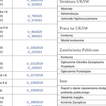
020
U_180/2019
Struktura UKSW
023
U_32/2022
Wydziały
a I st.
Administracja
020
U_79/2020
Jednostki Ogólnouczelniane
023
U_37/2022
Praca na UKSW
 II st.
020
U_80/2020
Konkursy
023
U_38/2022
Wyniki konkursów
020
U_230/2019
Zamówienia Publiczne
022
U_22/2021
Konkursy
Ogłoszenia Ośrodka Zarządzania
020
U_231/2019
Projektami
022
U_23/2021
Ogłoszenia Przetargów
 I st.
U_227/2019
Inne
II st.
U_228/2019
Raport o stanie zapewniania dostę
r.
U_229/2019
podmiotu publicznego
Składniki majątku
 st.
20
U_189/2019
Kontrola Zarządcza