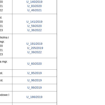
020
U_140/2019
021
U_83/2020
022
U_46/2021
t.
020
U_141/2019
021
U_59/2020
023
U_36/2022
kolna i
mgr.
U_191/2019
020
U_205/2019
021
U_39/2022
023
na mgr.
U_60/2020
st.
U_95/2019
st.
U_96/2019
U_99/2019
odowe I
U_186/2019