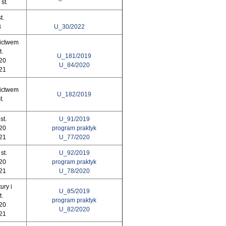
st.
t.
3
U_30/2022
zictwem
t.
U_181/2019
020
U_84/2020
021
zictwem
U_182/2019
t.
st.
U_91/2019
020
program praktyk
021
U_77/2020
 st.
U_92/2019
020
program praktyk
021
U_78/2020
ury i
U_85/2019
t.
program praktyk
020
U_82/2020
021