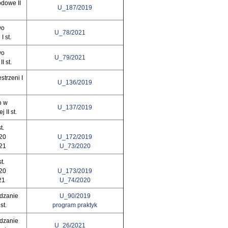
dowe II
U_187/2019
wo
U_78/2021
 st.
wo
U_79/2021
I st.
strzeni I
U_136/2019
o w
U_137/2019
 II st.
t.
020
U_172/2019
021
U_73/2020
t.
020
U_173/2019
21
U_74/2020
ądzanie
U_90/2019
st.
program praktyk
ądzanie
U_26/2021