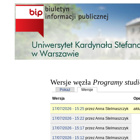
Przejdź do treści
Wersje węzła
Programy stud
Karty podstawowe
Pokaż
Wersje
(aktywna karta)
Wersja
Ope
17/07/2026 - 15:25
przez
Anna Stelmaszczyk
akt
17/07/2026 - 15:22
przez
Anna Stelmaszczyk
17/07/2026 - 15:17
przez
Anna Stelmaszczyk
17/07/2026 - 15:12
przez
Anna Stelmaszczyk