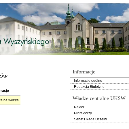
Informacje
iów
Informacje ogólne
Redakcja Biuletynu
racje
Władze centralne UKSW
ualna wersja
Rektor
Prorektorzy
Senat i Rada Uczelni