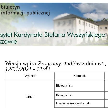
Przejdź do treści
Wersja wpisu
Programy studiów
z dnia
wt.,
12/01/2021 - 12:43
Wydział
Kierunek
Biologia I st.
Biologia II st.
WBNS
Inżynieria środowiska I st.