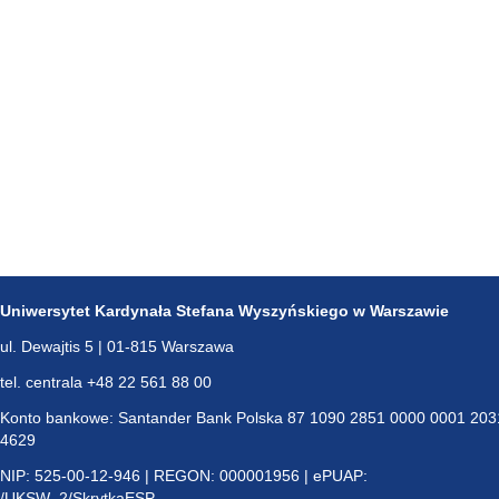
Uniwersytet Kardynała Stefana Wyszyńskiego w Warszawie
ul. Dewajtis 5 | 01-815 Warszawa
tel. centrala +48 22 561 88 00
Konto bankowe: Santander Bank Polska 87 1090 2851 0000 0001 203
4629
NIP: 525-00-12-946 | REGON: 000001956 | ePUAP:
/UKSW_2/SkrytkaESP