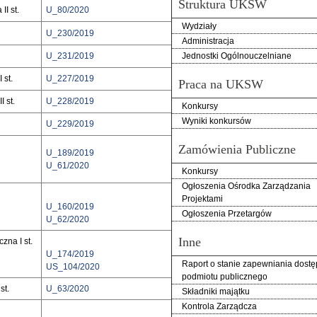
Struktura UKSW
II st.
U_80/2020
Wydziały
U_230/2019
Administracja
U_231/2019
Jednostki Ogólnouczelniane
 st.
U_227/2019
Praca na UKSW
 st.
U_228/2019
Konkursy
Wyniki konkursów
U_229/2019
Zamówienia Publiczne
U_189/2019
U_61/2020
Konkursy
Ogłoszenia Ośrodka Zarządzania
Projektami
U_160/2019
Ogłoszenia Przetargów
U_62/2020
Inne
czna I st.
U_174/2019
Raport o stanie zapewniania dostę
US_104/2020
podmiotu publicznego
st.
U_63/2020
Składniki majątku
Kontrola Zarządcza