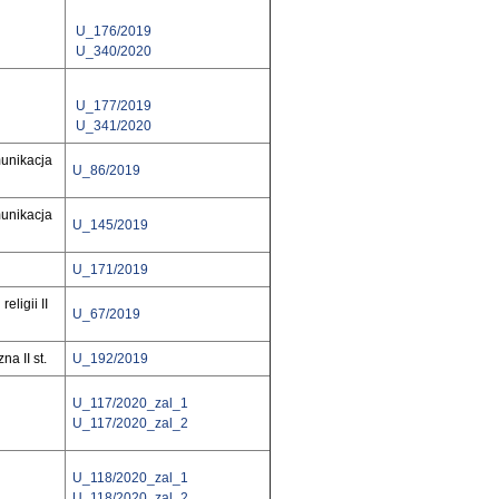
U_176/2019
U_340/2020
U_177/2019
U_341/2020
munikacja
U_86/2019
munikacja
U_145/2019
U_171/2019
eligii II
U_67/2019
na II st.
U_192/2019
U_117/2020_zal_1
U_117/2020_zal_2
U_118/2020_zal_1
U_118/2020_zal_2