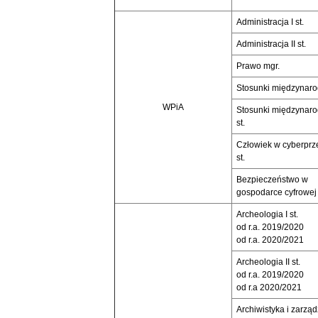
Administracja I st.
Administracja II st.
Prawo mgr.
Stosunki międzynarod
WPiA
Stosunki międzynaro
st.
Człowiek w cyberprze
st.
Bezpieczeństwo w
gospodarce cyfrowej I
Archeologia I st.
od r.a. 2019/2020
od r.a. 2020/2021
Archeologia II st.
od r.a. 2019/2020
od r.a 2020/2021
Archiwistyka i zarzą