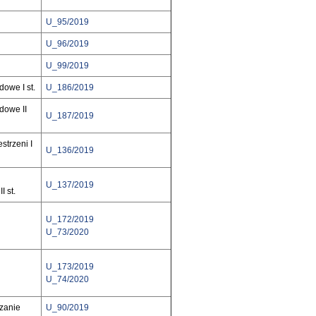
U_95/2019
U_96/2019
U_99/2019
owe I st.
U_186/2019
dowe II
U_187/2019
strzeni I
U_136/2019
U_137/2019
I st.
U_172/2019
U_73/2020
U_173/2019
U_74/2020
dzanie
U_90/2019