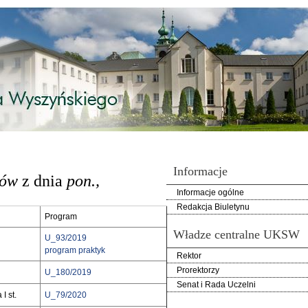
Informacje
iów
z dnia
pon.,
Informacje ogólne
Redakcja Biuletynu
Program
Władze centralne UKSW
U_93/2019
program praktyk
Rektor
Prorektorzy
U_180/2019
Senat i Rada Uczelni
I st.
U_79/2020