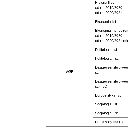
Historia II st.
od r.a. 2019/2020
od r.a. 2020/2021
Ekonomia I st.
Ekonomia menedżersk
od r.a. 2019/2020
od r.a. 2020/2021 (nie
Politologia I st.
Politologia II st.
Bezpieczeństwo wewn
WSE
st.
Bezpieczeństwo wewn
st. (nst.)
Europeistyka I st.
Socjologia I st.
Socjologia II st.
Praca socjalna I st.