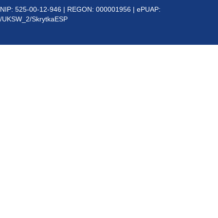
NIP: 525-00-12-946 | REGON: 000001956 | ePUAP:
/UKSW_2/SkrytkaESP