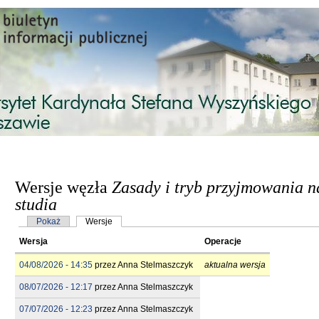
Przejdź do treści
Wersje węzła
Zasady i tryb przyjmowania n
studia
Karty podstawowe
Pokaż
Wersje
(aktywna karta)
Wersja
Operacje
04/08/2026 - 14:35
przez
Anna Stelmaszczyk
aktualna wersja
08/07/2026 - 12:17
przez
Anna Stelmaszczyk
07/07/2026 - 12:23
przez
Anna Stelmaszczyk