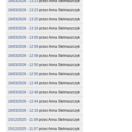
16/03/2026 - 13:23
przez
Anna Stelmaszczyk
16/03/2026 - 13:23
przez
Anna Stelmaszczyk
16/03/2026 - 13:20
przez
Anna Stelmaszczyk
16/03/2026 - 13:16
przez
Anna Stelmaszczyk
16/03/2026 - 13:00
przez
Anna Stelmaszczyk
16/03/2026 - 12:59
przez
Anna Stelmaszczyk
16/03/2026 - 12:58
przez
Anna Stelmaszczyk
16/03/2026 - 12:50
przez
Anna Stelmaszczyk
16/03/2026 - 12:50
przez
Anna Stelmaszczyk
16/03/2026 - 12:49
przez
Anna Stelmaszczyk
16/03/2026 - 12:48
przez
Anna Stelmaszczyk
16/03/2026 - 12:44
przez
Anna Stelmaszczyk
16/03/2026 - 12:16
przez
Anna Stelmaszczyk
15/12/2025 - 11:09
przez
Anna Stelmaszczyk
15/12/2025 - 11:07
przez
Anna Stelmaszczyk