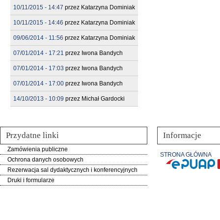
10/11/2015 - 14:47
przez
Katarzyna Dominiak
10/11/2015 - 14:46
przez
Katarzyna Dominiak
09/06/2014 - 11:56
przez
Katarzyna Dominiak
07/01/2014 - 17:21
przez
Iwona Bandych
07/01/2014 - 17:03
przez
Iwona Bandych
07/01/2014 - 17:00
przez
Iwona Bandych
14/10/2013 - 10:09
przez
Michał Gardocki
Przydatne linki
Informacje
Zamówienia publiczne
STRONA GŁÓWNA
Ochrona danych osobowych
Rezerwacja sal dydaktycznych i konferencyjnych
Druki i formularze