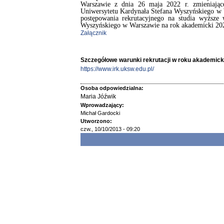
Warszawie z dnia 26 maja 2022 r. zmieniając
Uniwersytetu Kardynała Stefana Wyszyńskiego w
postępowania rekrutacyjnego na studia wyższe 
Wyszyńskiego w Warszawie na rok akademicki 20
Załącznik
Szczegółowe warunki rekrutacji w roku akademic
https://www.irk.uksw.edu.pl/
Osoba odpowiedzialna:
Maria Jóźwik
Wprowadzający:
Michał Gardocki
Utworzono:
czw., 10/10/2013 - 09:20