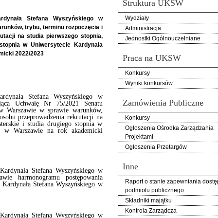
Struktura UKSW
Wydziały
rdynała Stefana Wyszyńskiego w
runków, trybu, terminu rozpoczęcia i
Administracja
tacji na studia pierwszego stopnia,
Jednostki Ogólnouczelniane
o stopnia w Uniwersytecie Kardynała
micki 2022/2023
Praca na UKSW
Konkursy
Wyniki konkursów
ardynała Stefana Wyszyńskiego w
Zamówienia Publiczne
jąca Uchwałę Nr 75/2021 Senatu
 w Warszawie w sprawie warunków,
posobu przeprowadzenia rekrutacji na
Konkursy
sterskie i studia drugiego stopnia w
Ogłoszenia Ośrodka Zarządzania
go w Warszawie na rok akademicki
Projektami
Ogłoszenia Przetargów
Inne
Kardynała Stefana Wyszyńskiego w
wie harmonogramu postępowania
Raport o stanie zapewniania dostę
e Kardynała Stefana Wyszyńskiego w
podmiotu publicznego
Składniki majątku
Kontrola Zarządcza
Kardynała Stefana Wyszyńskiego w