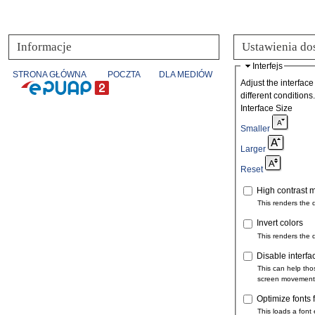
Informacje
Ustawienia do
Interfejs
STRONA GŁÓWNA
POCZTA
DLA MEDIÓW
Adjust the interface
different conditions.
Interface Size
Smaller
Larger
Reset
High contrast 
This renders the 
Invert colors
This renders the 
Disable interfa
This can help tho
screen movement
Optimize fonts 
This loads a font 