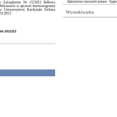
Zgłoszenia naruszeń prawa - Sygna
e Zarządzenie Nr 15/2022 Rektora
 Warszawie w sprawie harmonogramu
w Uniwersytecie Kardynała Stefana
Wyszukiwarka
22/2023
kim 2022/23
: