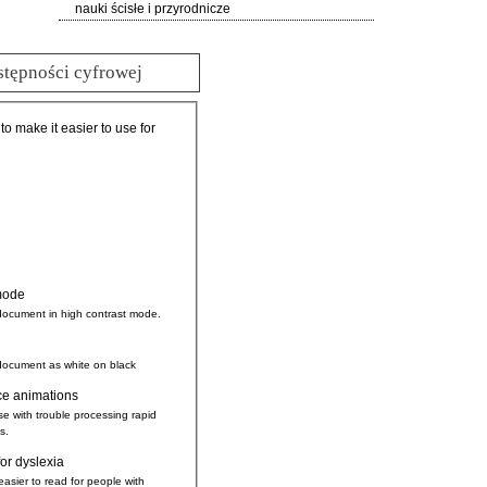
nauki ścisłe i przyrodnicze
stępności cyfrowej
 to make it easier to use for
mode
document in high contrast mode.
document as white on black
ce animations
se with trouble processing rapid
s.
for dyslexia
easier to read for people with