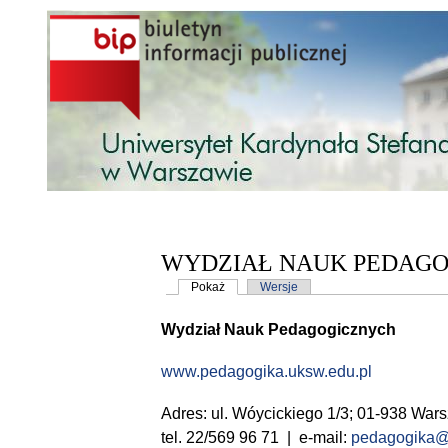
Przejdź do treści
WYDZIAŁ NAUK PEDAG
Karty podstawowe
Pokaż
(aktywna karta)
Wersje
Wydział Nauk Pedagogicznych
www.pedagogika.uksw.edu.pl
Adres: ul. Wóycickiego 1/3; 01-938 Wars
tel. 22/569 96 71 | e-mail:
pedagogika@