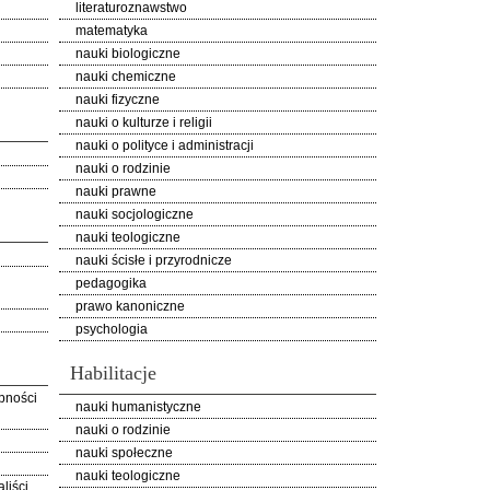
literaturoznawstwo
matematyka
nauki biologiczne
nauki chemiczne
nauki fizyczne
nauki o kulturze i religii
nauki o polityce i administracji
nauki o rodzinie
nauki prawne
nauki socjologiczne
nauki teologiczne
nauki ścisłe i przyrodnicze
pedagogika
prawo kanoniczne
psychologia
Habilitacje
pności
nauki humanistyczne
nauki o rodzinie
nauki społeczne
nauki teologiczne
liści