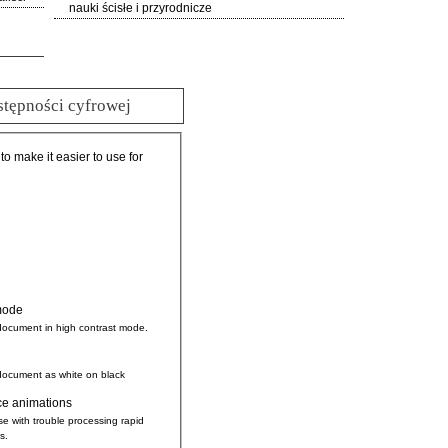
nauki ścisłe i przyrodnicze
stępności cyfrowej
 to make it easier to use for
mode
document in high contrast mode.
document as white on black
ce animations
se with trouble processing rapid
s.