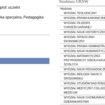
Struktura UKSW
prof. uczelni
Wydziały
WYDZIAŁ TEOLOGICZNY
ika specjalna, Pedagogika
WYDZIAŁ PRAWA KANONICZN
WYDZIAŁ FILOZOFII
CHRZEŚCIJAŃSKIEJ
WYDZIAŁ NAUK HISTORYCZN
WYDZIAŁ SPOŁECZNO-
EKONOMICZNY
WYDZIAŁ PRAWA I ADMINISTR
WYDZIAŁ NAUK HUMANISTY
WYDZIAŁ MATEMATYCZNO-
PRZYRODNICZY. SZKOŁA NAU
ŚCISŁYCH
WYDZIAŁ NAUK PEDAGOGICZ
WYDZIAL BIOLOGII I NAUK O
ŚRODOWISKU
WYDZIAŁ STUDIÓW NAD RODZ
WYDZIAŁ MEDYCZNY. COLLE
MEDICUM
WYDZIAŁ NAUK O KOMUNIKACJ
DZIENNIKARSTWA