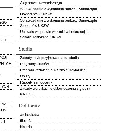
Akty prawa wewnętrznego
Sprawozdanie z wykonania budżetu Samorządu
Doktorantów UKSW
Sprawozdanie z wykonania budżetu Samorządu
EGO
Studentów UKSW
Uchwała w sprawie warunków i rekrutacji do
Szkoły Doktorskiej UKSW
YCH
Studia
ACJI
Zasady i tryb przyjmowania na studia
CZNYCH
Programy studiów
Program kształcenia w Szkole Doktorskiej
K
Opłaty
Raporty samooceny
NYCH
Zasady weryfikacji efektów uczenia się poza
uczelnią
INĄ
Doktoraty
GIUM
archeologia
filozofia
I I
historia