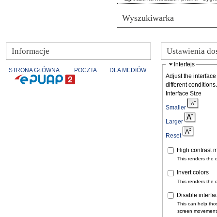
Wyszukiwarka
Informacje
Ustawienia do
Interfejs
STRONA GŁÓWNA
POCZTA
DLA MEDIÓW
Adjust the interface
different conditions.
Interface Size
Smaller
Larger
Reset
High contrast 
This renders the 
Invert colors
This renders the 
Disable interfa
This can help tho
screen movement