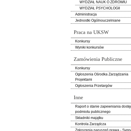
WYDZIAŁ NAUK O ZDROWIU
WYDZIAŁ PSYCHOLOGII
Administracja
Jednostki Ogólnouczelniane
Praca na UKSW
Konkursy
Wyniki konkursów
Zamówienia Publiczne
Konkursy
Ogłoszenia Ośrodka Zarządzania
Projektami
Ogłoszenia Przetargów
Inne
Raport o stanie zapewniania dostę
podmiotu publicznego
Składniki majątku
Kontrola Zarządcza
Zgłoszenia naruszeń prawa - Sygna