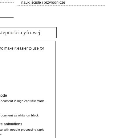
nauki ścisłe i przyrodnicze
stępności cyfrowej
 to make it easier to use for
mode
document in high contrast mode.
document as white on black
ce animations
se with trouble processing rapid
s.