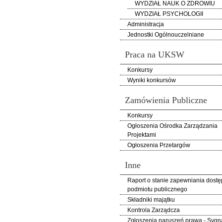
WYDZIAŁ NAUK O ZDROWIU
WYDZIAŁ PSYCHOLOGII
Administracja
Jednostki Ogólnouczelniane
Praca na UKSW
Konkursy
Wyniki konkursów
Zamówienia Publiczne
Konkursy
Ogłoszenia Ośrodka Zarządzania
Projektami
Ogłoszenia Przetargów
Inne
Raport o stanie zapewniania dostę
podmiotu publicznego
Składniki majątku
Kontrola Zarządcza
Zgłoszenia naruszeń prawa - Sygna