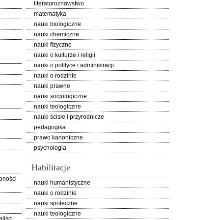
literaturoznawstwo
matematyka
nauki biologiczne
nauki chemiczne
nauki fizyczne
nauki o kulturze i religii
nauki o polityce i administracji
nauki o rodzinie
nauki prawne
nauki socjologiczne
nauki teologiczne
nauki ścisłe i przyrodnicze
pedagogika
prawo kanoniczne
psychologia
Habilitacje
pności
nauki humanistyczne
nauki o rodzinie
nauki społeczne
nauki teologiczne
liści