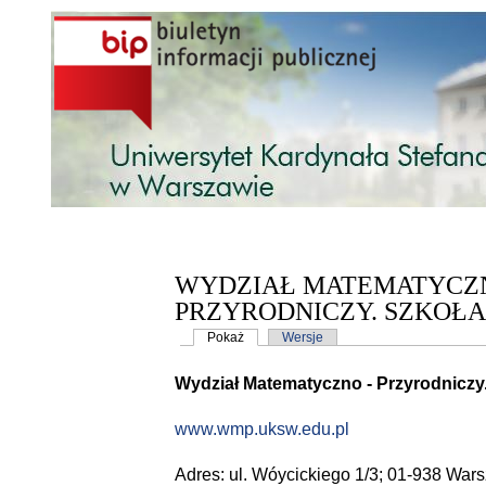
Przejdź do treści
WYDZIAŁ MATEMATYCZ
PRZYRODNICZY. SZKOŁA
Karty podstawowe
Pokaż
(aktywna karta)
Wersje
Wydział Matematyczno - Przyrodniczy
www.wmp.uksw.edu.pl
Adres: ul. Wóycickiego 1/3; 01-938 War