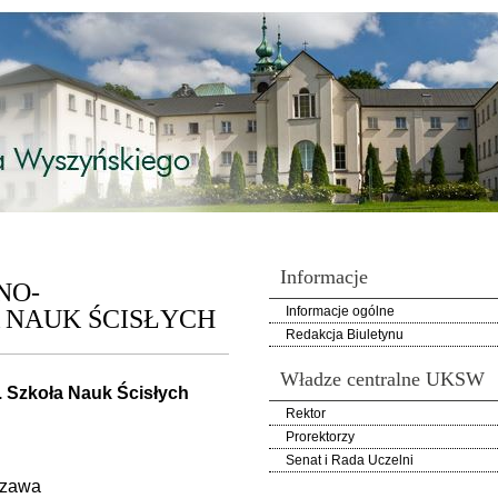
Informacje
NO-
Informacje ogólne
 NAUK ŚCISŁYCH
Redakcja Biuletynu
Władze centralne UKSW
. Szkoła Nauk Ścisłych
Rektor
Prorektorzy
Senat i Rada Uczelni
szawa