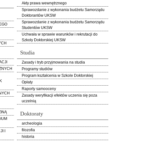
Akty prawa wewnętrznego
Sprawozdanie z wykonania budżetu Samorządu
Doktorantów UKSW
Sprawozdanie z wykonania budżetu Samorządu
EGO
Studentów UKSW
Uchwała w sprawie warunków i rekrutacji do
Szkoły Doktorskiej UKSW
YCH
Studia
ACJI
Zasady i tryb przyjmowania na studia
CZNYCH
Programy studiów
Program kształcenia w Szkole Doktorskiej
K
Opłaty
Raporty samooceny
NYCH
Zasady weryfikacji efektów uczenia się poza
uczelnią
INĄ
Doktoraty
GIUM
archeologia
filozofia
I I
historia