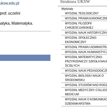
Struktura UKSW
ksw.edu.pl
Wydziały
rof. uczelni
WYDZIAŁ TEOLOGICZNY
WYDZIAŁ PRAWA KANONICZN
matyka, Matematyka.
WYDZIAŁ FILOZOFII
CHRZEŚCIJAŃSKIEJ
WYDZIAŁ NAUK HISTORYCZN
WYDZIAŁ SPOŁECZNO-
EKONOMICZNY
WYDZIAŁ PRAWA I ADMINISTR
WYDZIAŁ NAUK HUMANISTY
WYDZIAŁ MATEMATYCZNO-
PRZYRODNICZY. SZKOŁA NAU
ŚCISŁYCH
WYDZIAŁ NAUK PEDAGOGICZ
WYDZIAL BIOLOGII I NAUK O
ŚRODOWISKU
WYDZIAŁ STUDIÓW NAD RODZ
WYDZIAŁ MEDYCZNY. COLLE
MEDICUM
WYDZIAŁ NAUK O KOMUNIKACJ
DZIENNIKARSTWA