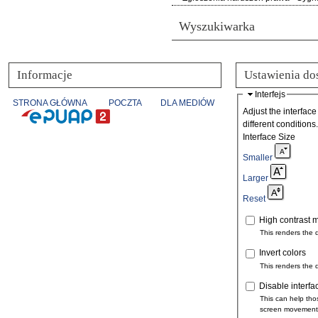
Wyszukiwarka
Informacje
Ustawienia do
Interfejs
STRONA GŁÓWNA
POCZTA
DLA MEDIÓW
Adjust the interface
different conditions.
Interface Size
Smaller
Larger
Reset
High contrast 
This renders the 
Invert colors
This renders the 
Disable interfa
This can help tho
screen movement