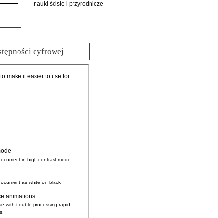
nauki ścisłe i przyrodnicze
stępności cyfrowej
 to make it easier to use for
mode
document in high contrast mode.
document as white on black
ce animations
se with trouble processing rapid
s.