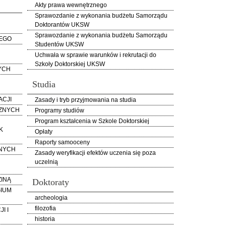
Akty prawa wewnętrznego
Sprawozdanie z wykonania budżetu Samorządu
Doktorantów UKSW
Sprawozdanie z wykonania budżetu Samorządu
EGO
Studentów UKSW
Uchwała w sprawie warunków i rekrutacji do
Szkoły Doktorskiej UKSW
YCH
Studia
ACJI
Zasady i tryb przyjmowania na studia
CZNYCH
Programy studiów
Program kształcenia w Szkole Doktorskiej
K
Opłaty
Raporty samooceny
NYCH
Zasady weryfikacji efektów uczenia się poza
uczelnią
INĄ
Doktoraty
GIUM
archeologia
filozofia
I I
historia