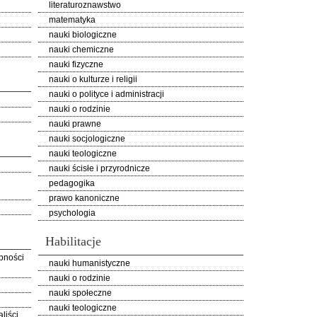
literaturoznawstwo
matematyka
nauki biologiczne
nauki chemiczne
nauki fizyczne
nauki o kulturze i religii
nauki o polityce i administracji
nauki o rodzinie
nauki prawne
nauki socjologiczne
nauki teologiczne
nauki ścisłe i przyrodnicze
pedagogika
prawo kanoniczne
psychologia
Habilitacje
pności
nauki humanistyczne
nauki o rodzinie
nauki społeczne
nauki teologiczne
liści