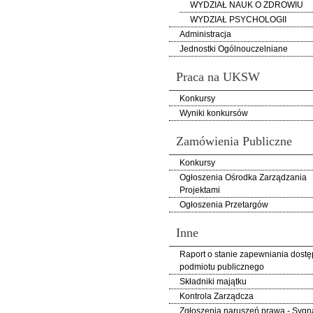
WYDZIAŁ NAUK O ZDROWIU
WYDZIAŁ PSYCHOLOGII
Administracja
Jednostki Ogólnouczelniane
Praca na UKSW
Konkursy
Wyniki konkursów
Zamówienia Publiczne
Konkursy
Ogłoszenia Ośrodka Zarządzania
Projektami
Ogłoszenia Przetargów
Inne
Raport o stanie zapewniania dostę
podmiotu publicznego
Składniki majątku
Kontrola Zarządcza
Zgłoszenia naruszeń prawa - Sygna