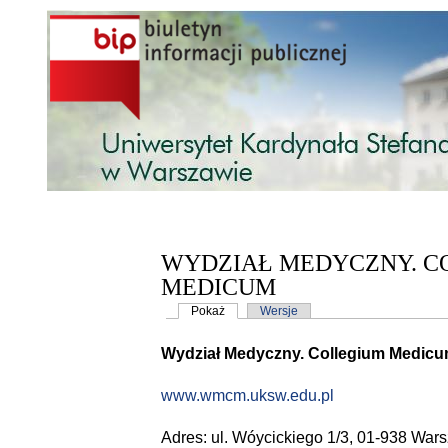
Przejdź do treści
WYDZIAŁ MEDYCZNY. C
MEDICUM
Karty podstawowe
Pokaż
(aktywna karta)
Wersje
Wydział Medyczny. Collegium Medic
www.
wmcm.uksw.edu.pl
Adres: ul. Wóycickiego 1/3, 01-938 Wars