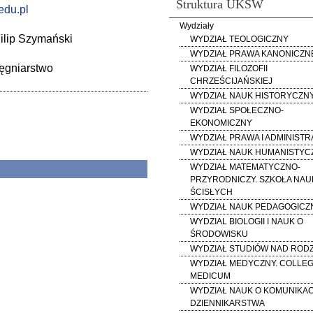
Struktura UKSW
du.pl
Wydziały
 Filip Szymański
WYDZIAŁ TEOLOGICZNY
WYDZIAŁ PRAWA KANONICZN
lęgniarstwo
WYDZIAŁ FILOZOFII
CHRZEŚCIJAŃSKIEJ
WYDZIAŁ NAUK HISTORYCZN
WYDZIAŁ SPOŁECZNO-
EKONOMICZNY
WYDZIAŁ PRAWA I ADMINISTR
WYDZIAŁ NAUK HUMANISTY
WYDZIAŁ MATEMATYCZNO-
PRZYRODNICZY. SZKOŁA NAU
ŚCISŁYCH
WYDZIAŁ NAUK PEDAGOGICZ
WYDZIAL BIOLOGII I NAUK O
ŚRODOWISKU
WYDZIAŁ STUDIÓW NAD RODZ
WYDZIAŁ MEDYCZNY. COLLE
MEDICUM
WYDZIAŁ NAUK O KOMUNIKACJ
DZIENNIKARSTWA