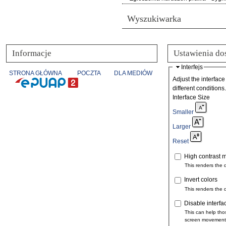
Wyszukiwarka
Informacje
Ustawienia do
Interfejs
STRONA GŁÓWNA
POCZTA
DLA MEDIÓW
Adjust the interface
different conditions.
Interface Size
Smaller
Larger
Reset
High contrast 
This renders the 
Invert colors
This renders the 
Disable interfa
This can help tho
screen movement