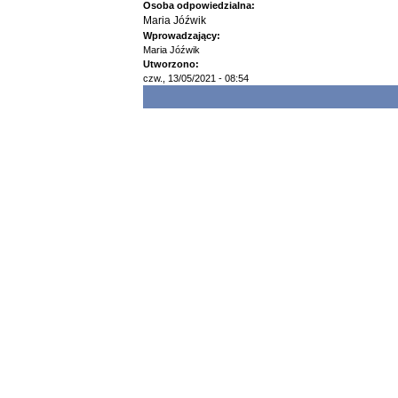
Osoba odpowiedzialna:
Maria Jóźwik
Wprowadzający:
Maria Jóźwik
Utworzono:
czw., 13/05/2021 - 08:54