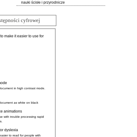
nauki ścisłe i przyrodnicze
stępności cyfrowej
 to make it easier to use for
mode
document in high contrast mode.
document as white on black
ce animations
se with trouble processing rapid
s.
for dyslexia
easier to read for people with