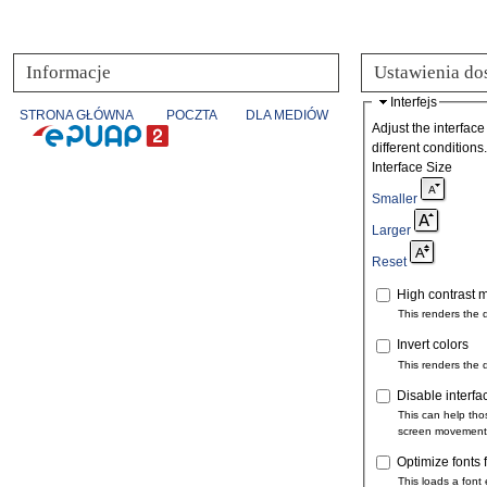
Informacje
Ustawienia do
Interfejs
STRONA GŁÓWNA
POCZTA
DLA MEDIÓW
Adjust the interface
different conditions.
Interface Size
Smaller
Larger
Reset
High contrast 
This renders the 
Invert colors
This renders the 
Disable interfa
This can help tho
screen movement
Optimize fonts 
This loads a font 