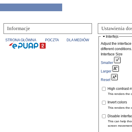
Informacje
Ustawienia do
Interfejs
STRONA GŁÓWNA
POCZTA
DLA MEDIÓW
Adjust the interface
different conditions.
Interface Size
Smaller
Larger
Reset
High contrast 
This renders the 
Invert colors
This renders the 
Disable interfa
This can help tho
screen movement