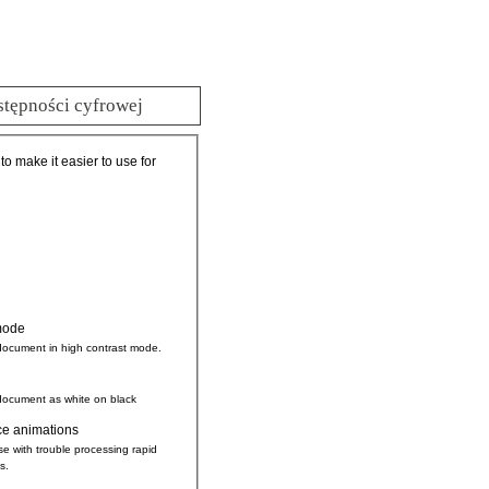
stępności cyfrowej
 to make it easier to use for
mode
document in high contrast mode.
document as white on black
ce animations
se with trouble processing rapid
s.