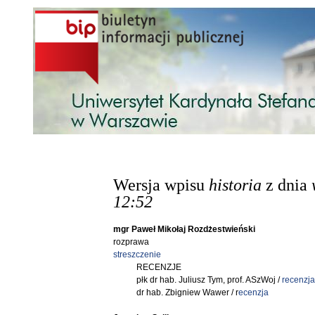
Przejdź do treści
Wersja wpisu
historia
z dnia
12:52
mgr Paweł Mikołaj Rozdżestwieński
rozprawa
streszczenie
RECENZJE
płk dr hab. Juliusz Tym, prof. ASzWoj /
recenzja
dr hab. Zbigniew Wawer / r
ecenzja