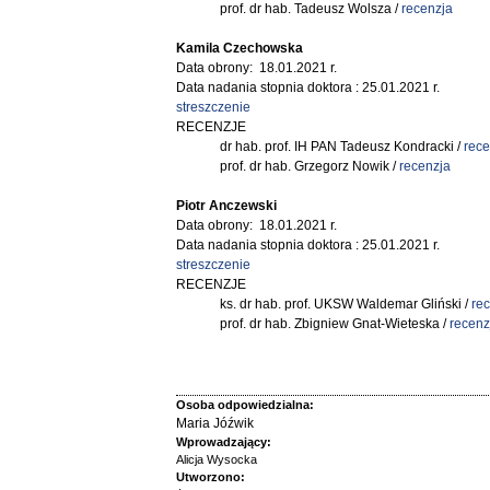
prof. dr hab. Tadeusz Wolsza /
recenzja
Kamila Czechowska
Data obrony: 18.01.2021 r.
Data nadania stopnia doktora : 25.01.2021 r.
streszczenie
RECENZJE
dr hab. prof. IH PAN Tadeusz Kondracki /
rece
prof. dr hab. Grzegorz Nowik /
recenzja
Piotr Anczewski
Data obrony: 18.01.2021 r.
Data nadania stopnia doktora : 25.01.2021 r.
streszczenie
RECENZJE
ks. dr hab. prof. UKSW Waldemar Gliński /
re
prof. dr hab. Zbigniew Gnat-Wieteska /
recenz
Osoba odpowiedzialna:
Maria Jóźwik
Wprowadzający:
Alicja Wysocka
Utworzono: