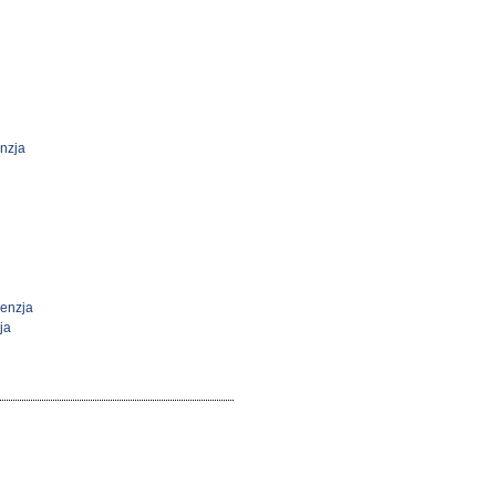
nzja
cenzja
ja