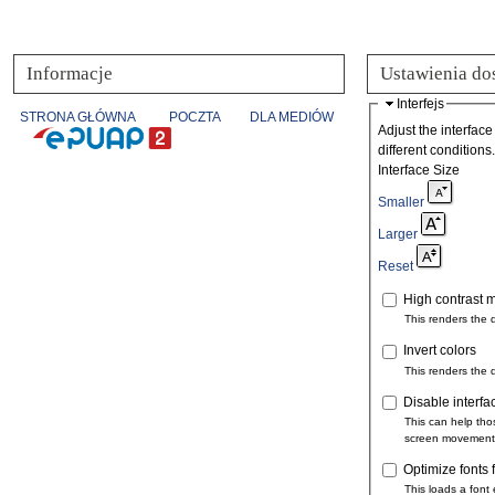
Informacje
Ustawienia do
Interfejs
STRONA GŁÓWNA
POCZTA
DLA MEDIÓW
Adjust the interface
different conditions.
Interface Size
Smaller
Larger
Reset
High contrast 
This renders the 
Invert colors
This renders the 
Disable interfa
This can help tho
screen movement
Optimize fonts 
This loads a font 