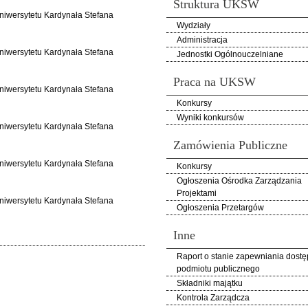
Struktura UKSW
Uniwersytetu Kardynała Stefana
Wydziały
Administracja
Uniwersytetu Kardynała Stefana
Jednostki Ogólnouczelniane
Praca na UKSW
Uniwersytetu Kardynała Stefana
Konkursy
Wyniki konkursów
Uniwersytetu Kardynała Stefana
Zamówienia Publiczne
Uniwersytetu Kardynała Stefana
Konkursy
Ogłoszenia Ośrodka Zarządzania
Projektami
Uniwersytetu Kardynała Stefana
Ogłoszenia Przetargów
Inne
Raport o stanie zapewniania dostę
podmiotu publicznego
Składniki majątku
Kontrola Zarządcza