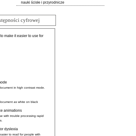
nauki ścisłe i przyrodnicze
stępności cyfrowej
 to make it easier to use for
mode
document in high contrast mode.
document as white on black
ce animations
se with trouble processing rapid
s.
for dyslexia
easier to read for people with