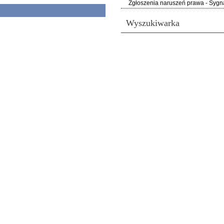
Zgłoszenia naruszeń prawa - Sygna
Wyszukiwarka