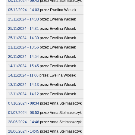
06/12/2024 - 09:43
przez
Anna Stelmaszczyk
05/12/2024 - 14:03
przez
Ewelina Włosek
25/11/2024 - 14:33
przez
Ewelina Włosek
25/11/2024 - 14:31
przez
Ewelina Włosek
25/11/2024 - 14:30
przez
Ewelina Włosek
21/11/2024 - 13:56
przez
Ewelina Włosek
20/11/2024 - 14:54
przez
Ewelina Włosek
14/11/2024 - 15:45
przez
Ewelina Włosek
14/11/2024 - 11:00
przez
Ewelina Włosek
13/11/2024 - 14:13
przez
Ewelina Włosek
13/11/2024 - 14:12
przez
Ewelina Włosek
07/10/2024 - 09:34
przez
Anna Stelmaszczyk
01/07/2024 - 08:53
przez
Anna Stelmaszczyk
28/06/2024 - 14:46
przez
Anna Stelmaszczyk
28/06/2024 - 14:45
przez
Anna Stelmaszczyk