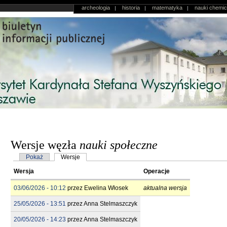
Przejdź do treści
Menu odnośników dodatkowych
archeologia
historia
matematyka
nauki chemi
Wersje węzła
nauki społeczne
Karty podstawowe
Pokaż
Wersje
(aktywna karta)
Wersja
Operacje
03/06/2026 - 10:12
przez
Ewelina Włosek
aktualna wersja
25/05/2026 - 13:51
przez
Anna Stelmaszczyk
20/05/2026 - 14:23
przez
Anna Stelmaszczyk