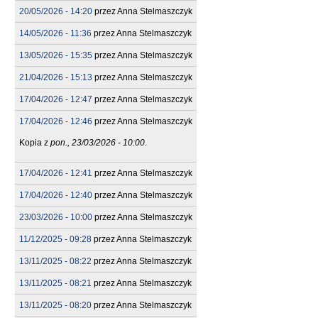
20/05/2026 - 14:20
przez
Anna Stelmaszczyk
14/05/2026 - 11:36
przez
Anna Stelmaszczyk
13/05/2026 - 15:35
przez
Anna Stelmaszczyk
21/04/2026 - 15:13
przez
Anna Stelmaszczyk
17/04/2026 - 12:47
przez
Anna Stelmaszczyk
17/04/2026 - 12:46
przez
Anna Stelmaszczyk
Kopia z
pon., 23/03/2026 - 10:00
.
17/04/2026 - 12:41
przez
Anna Stelmaszczyk
17/04/2026 - 12:40
przez
Anna Stelmaszczyk
23/03/2026 - 10:00
przez
Anna Stelmaszczyk
11/12/2025 - 09:28
przez
Anna Stelmaszczyk
13/11/2025 - 08:22
przez
Anna Stelmaszczyk
13/11/2025 - 08:21
przez
Anna Stelmaszczyk
13/11/2025 - 08:20
przez
Anna Stelmaszczyk