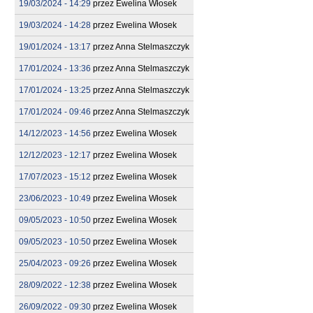
19/03/2024 - 14:29
przez
Ewelina Włosek
19/03/2024 - 14:28
przez
Ewelina Włosek
19/01/2024 - 13:17
przez
Anna Stelmaszczyk
17/01/2024 - 13:36
przez
Anna Stelmaszczyk
17/01/2024 - 13:25
przez
Anna Stelmaszczyk
17/01/2024 - 09:46
przez
Anna Stelmaszczyk
14/12/2023 - 14:56
przez
Ewelina Włosek
12/12/2023 - 12:17
przez
Ewelina Włosek
17/07/2023 - 15:12
przez
Ewelina Włosek
23/06/2023 - 10:49
przez
Ewelina Włosek
09/05/2023 - 10:50
przez
Ewelina Włosek
09/05/2023 - 10:50
przez
Ewelina Włosek
25/04/2023 - 09:26
przez
Ewelina Włosek
28/09/2022 - 12:38
przez
Ewelina Włosek
26/09/2022 - 09:30
przez
Ewelina Włosek