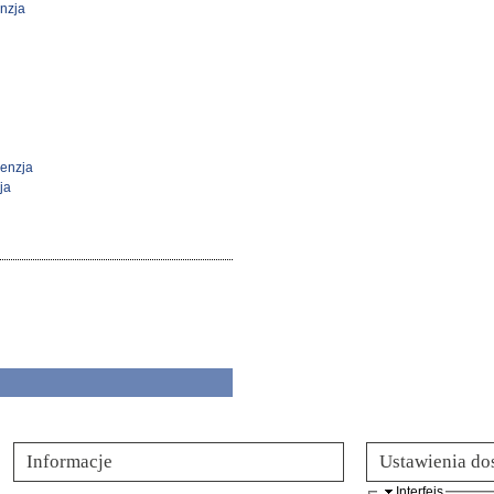
nzja
cenzja
ja
Informacje
Ustawienia do
Interfejs