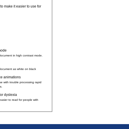
 to make it easier to use for
mode
document in high contrast mode.
document as white on black
ce animations
se with trouble processing rapid
s.
for dyslexia
easier to read for people with