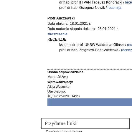
dr hab. prof. IH PAN Tadeusz Kondracki /
rece
prof. dr hab. Grzegorz Nowik /
recenzja
Piotr Anczewski
Data obrony: 18.01.2021 r.
Data nadania stopnia doktora : 25.01.2021 r.
streszczenie
RECENZJE
ks. dr hab. prof. UKSW Waldemar Gliński /
re
prof. dr hab. Zbigniew Gnat-Wieteska /
recenz
Osoba odpowiedzialna:
Maria Jóźwik
Wprowadzający:
Alicja Wysocka
Utworzono:
śr., 02/12/2020 - 14:23
Przydatne linki
Zamówienia publiczne