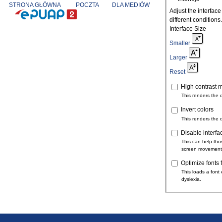
STRONA GŁÓWNA
POCZTA
DLA MEDIÓW
Adjust the interface
different conditions.
Interface Size
Smaller
Larger
Reset
High contrast 
This renders the 
Invert colors
This renders the 
Disable interfa
This can help tho
screen movement
Optimize fonts 
This loads a font 
dyslexia.