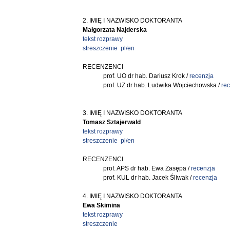
2. IMIĘ I NAZWISKO DOKTORANTA
Małgorzata Najderska
tekst rozprawy
streszczenie pl/en
RECENZENCI
prof. UO dr hab. Dariusz Krok /
recenzja
prof. UZ dr hab. Ludwika Wojciechowska /
re
3. IMIĘ I NAZWISKO DOKTORANTA
Tomasz Sztajerwald
tekst rozprawy
streszczenie pl/en
RECENZENCI
prof. APS dr hab. Ewa Zasępa /
recenzja
prof. KUL dr hab. Jacek Śliwak /
recenzja
4. IMIĘ I NAZWISKO DOKTORANTA
Ewa Skimina
tekst rozprawy
streszczenie