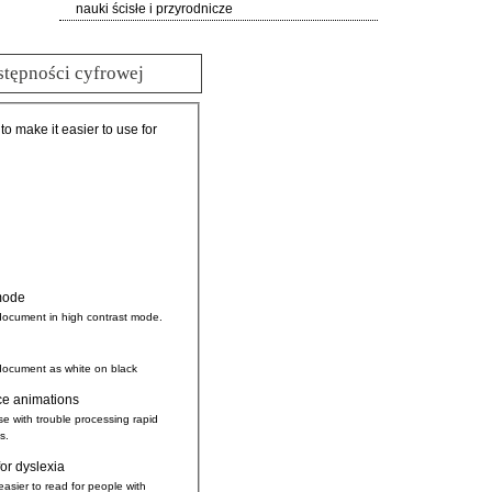
nauki ścisłe i przyrodnicze
stępności cyfrowej
 to make it easier to use for
mode
document in high contrast mode.
document as white on black
ce animations
se with trouble processing rapid
s.
for dyslexia
easier to read for people with