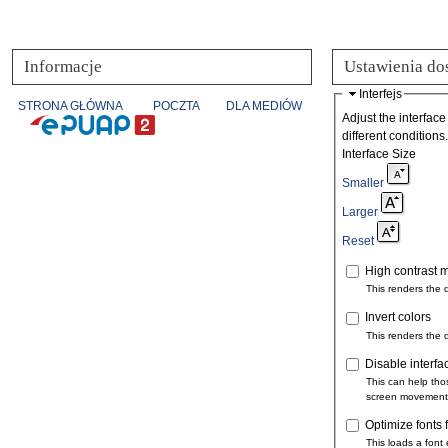
Informacje
Ustawienia do
Interfejs
STRONA GŁÓWNA
POCZTA
DLA MEDIÓW
Adjust the interface
different conditions.
Interface Size
Smaller
Larger
Reset
High contrast 
This renders the 
Invert colors
This renders the 
Disable interfa
This can help tho
screen movement
Optimize fonts 
This loads a font 