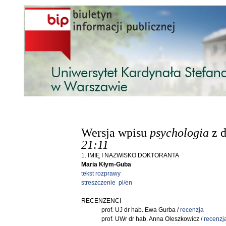
Przejdź do treści
Wersja wpisu
psychologia
z 
21:11
1. IMIĘ I NAZWISKO DOKTORANTA
Maria Kłym-Guba
tekst rozprawy
streszczenie pl/en
RECENZENCI
prof. UJ dr hab. Ewa Gurba /
recenzja
prof. UWr dr hab. Anna Oleszkowicz /
recenzj