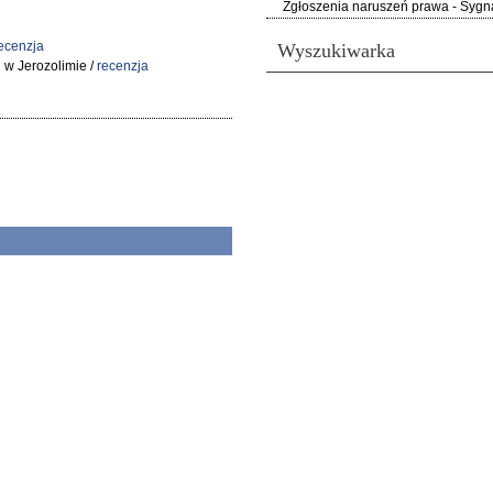
Zgłoszenia naruszeń prawa - Sygna
ecenzja
Wyszukiwarka
 w Jerozolimie /
recenzja