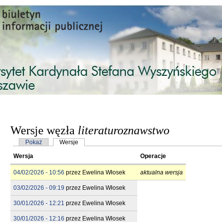
Przejdź do treści
Wersje węzła
literaturoznawstwo
Karty podstawowe
Pokaż
Wersje
(aktywna karta)
Wersja
Operacje
04/02/2026 - 10:56
przez
Ewelina Włosek
aktualna wersja
03/02/2026 - 09:19
przez
Ewelina Włosek
30/01/2026 - 12:21
przez
Ewelina Włosek
30/01/2026 - 12:16
przez
Ewelina Włosek