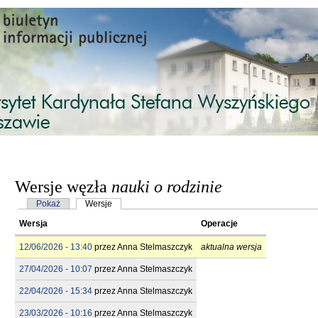
Przejdź do treści
Wersje węzła
nauki o rodzinie
Karty podstawowe
Pokaż
Wersje
(aktywna karta)
Wersja
Operacje
12/06/2026 - 13:40
przez
Anna Stelmaszczyk
aktualna wersja
27/04/2026 - 10:07
przez
Anna Stelmaszczyk
22/04/2026 - 15:34
przez
Anna Stelmaszczyk
23/03/2026 - 10:16
przez
Anna Stelmaszczyk