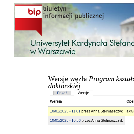
Przejdź do treści
Wersje węzła
Program kształ
doktorskiej
Karty podstawowe
Pokaż
Wersje
(aktywna karta)
Wersja
Ope
10/01/2025 - 11:01
przez
Anna Stelmaszczyk
aktu
10/01/2025 - 10:56
przez
Anna Stelmaszczyk