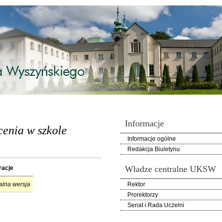
Informacje
cenia w szkole
Informacje ogólne
Redakcja Biuletynu
Władze centralne UKSW
racje
alna wersja
Rektor
Prorektorzy
Senat i Rada Uczelni