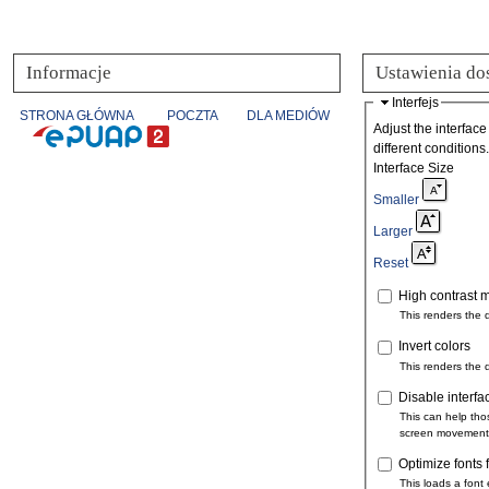
Informacje
Ustawienia do
Interfejs
STRONA GŁÓWNA
POCZTA
DLA MEDIÓW
Adjust the interface
different conditions.
Interface Size
Smaller
Larger
Reset
High contrast 
This renders the 
Invert colors
This renders the 
Disable interfa
This can help tho
screen movement
Optimize fonts 
This loads a font 