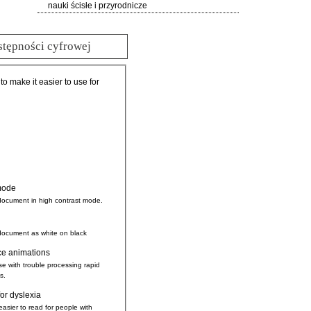
nauki ścisłe i przyrodnicze
stępności cyfrowej
 to make it easier to use for
mode
document in high contrast mode.
document as white on black
ce animations
se with trouble processing rapid
s.
for dyslexia
easier to read for people with