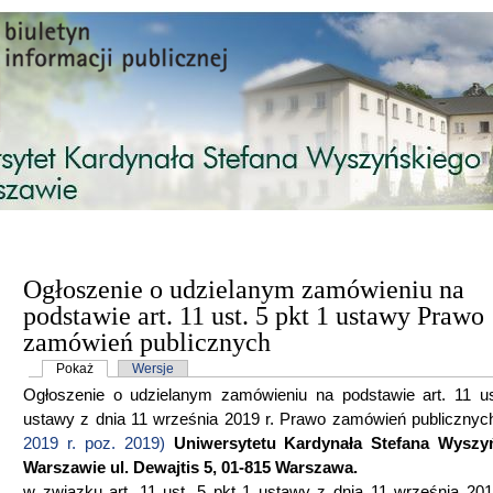
Przejdź do treści
Ogłoszenie o udzielanym zamówieniu na
podstawie art. 11 ust. 5 pkt 1 ustawy Prawo
zamówień publicznych
Karty podstawowe
Pokaż
(aktywna karta)
Wersje
Ogłoszenie o udzielanym zamówieniu na podstawie art. 11 us
ustawy z dnia 11 września 2019 r. Prawo zamówień publicznyc
2019 r. poz. 2019)
Uniwersytetu Kardynała Stefana Wyszy
Warszawie ul. Dewajtis 5, 01-815 Warszawa.
w związku art. 11 ust. 5 pkt 1 ustawy z dnia 11 września 201