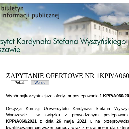
Przejdź do treści
ZAPYTANIE OFERTOWE NR 1KPP/A060
Karty podstawowe
Pokaż
(aktywna karta)
Wersje
Wybór najkorzystniejszej oferty- nr postępowania
1 KPP/A060/20
Decyzją Komisji Uniwersytetu Kardynała Stefana Wyszy
Warszawie w związku z prowadzonym postępowa
KPP/A060/2021
z dnia
26 maja 2021 r.
na przeprowadz
kwalifikowanej pierwszej pomocy wraz z egzaminem dla czter