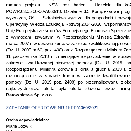
ramach projektu „UKSW bez barier – Uczelnia dla każ
POWR.03.05.00-00-A060/19, Działanie 3.5 Kompleksowe prog
wyższych, Oś III. Szkolnictwo wyższe dla gospodarki i rozwoj
Operacyjny Wiedza Edukacja Rozwój 2014-2020, współfinanso
Unię Europejską ze środków Europejskiego Funduszu Społeczne
z wymogami zawartymi w Rozporządzeniu Ministra Zdrowia
marca 2007 r. w sprawie kursu w zakresie kwalifikowanej pierw
(Dz. U. 2007 nr 60, poz. 408) oraz Rozporządzeniu Ministra Zdr
11 października 2019 r. zmieniające rozporządzenie w spraw
zakresie kwalifikowanej pierwszej pomocy (Dz. U. 2019, po
Rozporządzeniu Ministra Zdrowia z dnia 3 grudnia 2019 r. z
rozporządzenie w sprawie kursu w zakresie kwalifikowanej
pomocy (Dz. U. 2019 poz. 2408) po przeanalizowaniu złożo
najkorzystniejszą ofertą była oferta złożona przez
firmę
Ratownictwa Sp. z o.o.
ZAPYTANIE OFERTOWE NR 1KPP/A060/2021
Osoba odpowiedzialna:
Maria Jóźwik