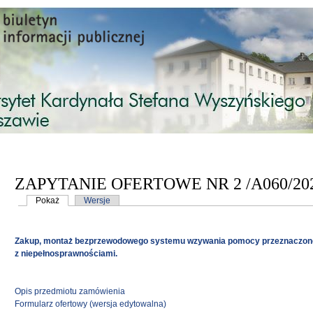
Przejdź do treści
ZAPYTANIE OFERTOWE NR 2 /A060/20
Karty podstawowe
Pokaż
(aktywna karta)
Wersje
Zakup, montaż bezprzewodowego systemu wzywania pomocy przeznaczone
z niepełnosprawnościami.
Opis przedmiotu zamówienia
Formularz ofertowy
(wersja edytowalna)