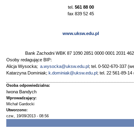
tel.
561 88 00
fax 839 52 45
www.uksw.edu.pl
Bank Zachodni WBK 87 1090 2851 0000 0001 2031 46
Osoby redagujące BIP:
Alicja Wysocka;
a.wysocka@uksw.edu.pl
; tel. 0-502-670-337 (w
Katarzyna Dominiak;
k.dominiak@uksw.edu.pl
; tel. 22 561-89-1
Osoba odpowiedzialna:
Iwona Bandych
Wprowadzający:
Michał Gardocki
Utworzono:
czw., 19/09/2013 - 08:56